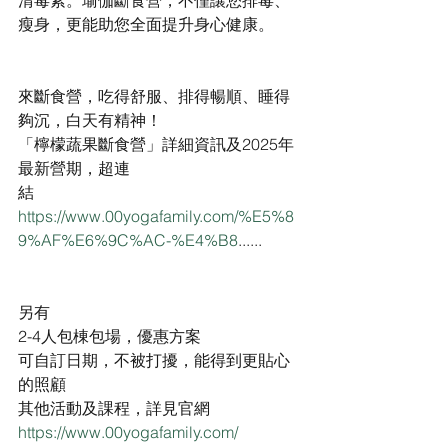
清毒素。瑜伽斷食營，不僅讓您排毒、
瘦身，更能助您全面提升身心健康。
來斷食營，吃得舒服、排得暢順、睡得
夠沉，白天有精神！
「檸檬蔬果斷食營」詳細資訊及2025年
最新營期，超連
結
https://www.00yogafamily.com/%E5%8
9%AF%E6%9C%AC-%E4%B8
......
另有
2-4人包棟包場，優惠方案
可自訂日期，不被打擾，能得到更貼心
的照顧
其他活動及課程，詳見官網
https://www.00yogafamily.com/