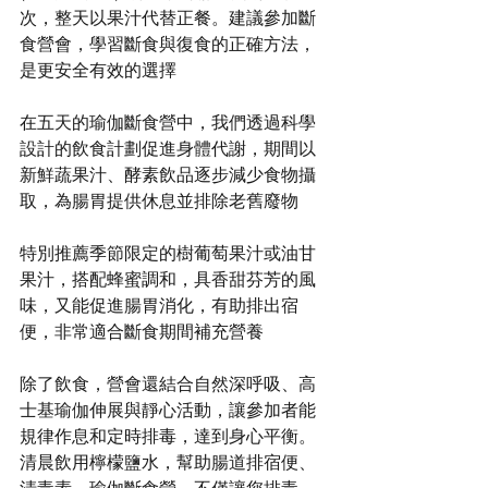
次，整天以果汁代替正餐。建議參加斷
食營會，學習斷食與復食的正確方法，
是更安全有效的選擇
在五天的瑜伽斷食營中，我們透過科學
設計的飲食計劃促進身體代謝，期間以
新鮮蔬果汁、酵素飲品逐步減少食物攝
取，為腸胃提供休息並排除老舊廢物
特別推薦季節限定的樹葡萄果汁或油甘
果汁，搭配蜂蜜調和，具香甜芬芳的風
味，又能促進腸胃消化，有助排出宿
便，非常適合斷食期間補充營養
除了飲食，營會還結合自然深呼吸、高
士基瑜伽伸展與靜心活動，讓參加者能
規律作息和定時排毒，達到身心平衡。
清晨飲用檸檬鹽水，幫助腸道排宿便、