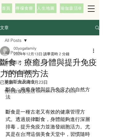
首頁
檸檬食療
人生地圖
瑜伽森活@
文章
All Posts
00yogafamily
All Posts
2024年12月13日
讀畢需時 2 分鐘
斷食：療癒身體與提升免疫
教學影片
力的自然方法
悅性瑜伽蔬食譜
瑜伽斷食及復食
已更新：
2025年2月23日
斷食：療癒身體與提升免疫力的自然方
悅性飲食及生活 Sentient Food & Life
法
斷食是一種古老又有效的健康管理方
式。透過規律斷食，身體能夠進行深層
排毒，提升免疫力並激發細胞活力。尤
其是在台灣這個美食天堂中，習慣隨時