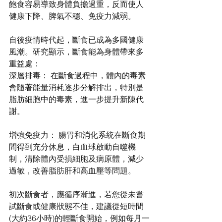
飽食容易導致身體負擔過重，反而使人
健康下降、脾氣不穩、免疫力減弱。
自後疫情時代起，斷食已成為多國健康
風潮。研究顯示，斷食能為身體帶來多
重益處：
深層排毒： 在斷食過程中，體內的毒素
會隨著能量消耗逐步分解排出，特別是
脂肪細胞中的毒素，進一步提升新陳代
謝。
增強免疫力： 腸胃和消化系統在斷食期
間得到充分休息，白血球啟動自噬機
制，清除體內受損細胞及病原體，減少
過敏，改善脂肪肝和高血壓等問題。
初次斷食者，應循序漸進，若您從未嘗
試斷食或健康狀態不佳，建議從短時間
(大約36小時)的輕斷食開始，例如每月一