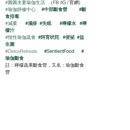
#圓圓夫妻瑜伽生活
   （FB /IG / 官網)
#瑜伽靜修中心
#中部斷食營
#斷
食排毒
#減重
#濕疹
#失眠
#檸檬水
#檸
檬汁
#悅性瑜伽蔬食
#阿育吠陀
#便袐
#益
生菌
#DetoxRetreats
#SentientFood
#
瑜伽斷食
註：檸檬蔬果斷食營，又名：瑜伽斷食
營