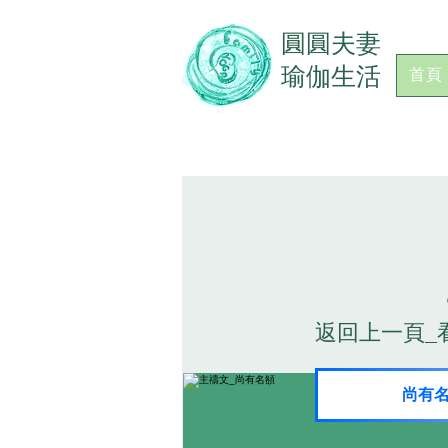
​圓圓夫妻
瑜伽生活
首頁
返回上一頁_
尚有名