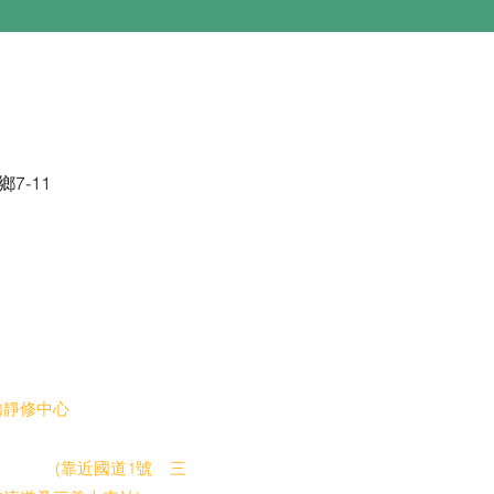
7-11
址
電話查詢時間
週一至五:
靜修中心​
上午10：00 - 下午5：00
縣 銅鑼鄉 新隆村13鄰
149號
(靠近國道1號 三