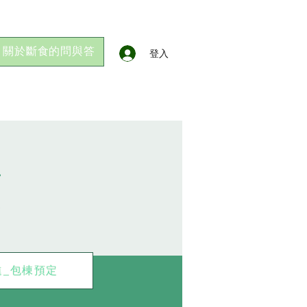
關於斷食的問與答
登入
頟
進_包棟預定