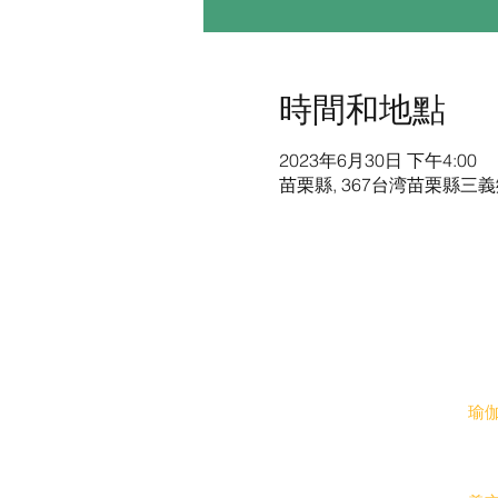
時間和地點
2023年6月30日 下午4:00
苗栗縣, 367台湾苗栗縣三義鄉
​聯絡我們
​地
E-mail
00yogafamily@gmail.com
瑜伽
聯絡電話：0923-333034
苗栗
新隆
​加我LINE _