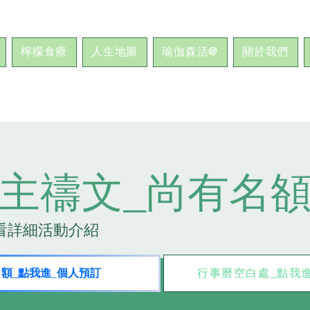
檸檬食療
人生地圖
瑜伽森活@
關於我們
主禱文_尚有名
看詳細活動介紹
行事曆空白處_點我
額_點我進_個人預訂