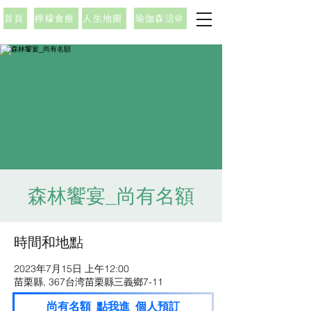
首頁
檸檬食療
人生地圖
瑜伽森活@
森林饗宴_尚有名額
時間和地點
2023年7月15日 上午12:00
苗栗縣, 367台湾苗栗縣三義鄉7-11
尚有名額_點我進_個人預訂