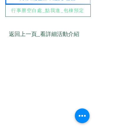
行事曆空白處_點我進_包棟預定
返回上一頁_看詳細活動介紹
​聯絡我們
E-mail
00yogafamily@gmail.com
聯絡電話：0923-333034
​加我LINE _
1.ID：ioprayer1812 或
2.電話：0923333034
聯絡人：梁小鳳 Serena Leung