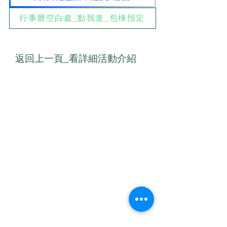
行事曆空白處_點我進_包棟預定
返回上一頁_看詳細活動介紹
​聯絡我們
E-mail
00yogafamily@gmail.com
聯絡電話：0923-333034
​加我LINE _
1.ID：ioprayer1812 或
2.電話：0923333034
聯絡人：梁小鳳 Serena Leung