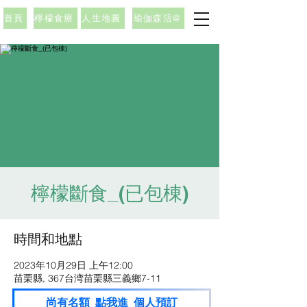
首頁
檸檬食療
人生地圖
瑜伽森活@
檸檬斷食_(已包棟)
時間和地點
2023年10月29日 上午12:00
苗栗縣, 367台湾苗栗縣三義鄉7-11
尚有名額_點我進_個人預訂