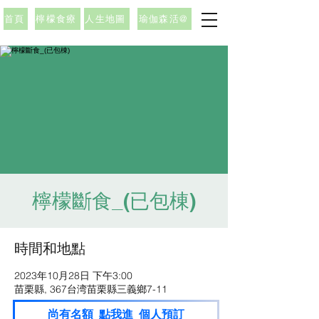
首頁
檸檬食療
人生地圖
瑜伽森活@
檸檬斷食_(已包棟)
時間和地點
2023年10月28日 下午3:00
苗栗縣, 367台湾苗栗縣三義鄉7-11
尚有名額_點我進_個人預訂