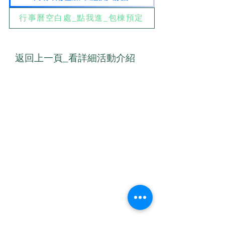
行事曆空白處_點我進_包棟預定
返回上一頁_看詳細活動介紹
​聯絡我們
E-mail
00yogafamily@gmail.com
聯絡電話：0923-333034
​加我LINE _
1.ID：ioprayer1812 或
2.電話：0923333034
聯絡人：梁小鳳 Serena Leung