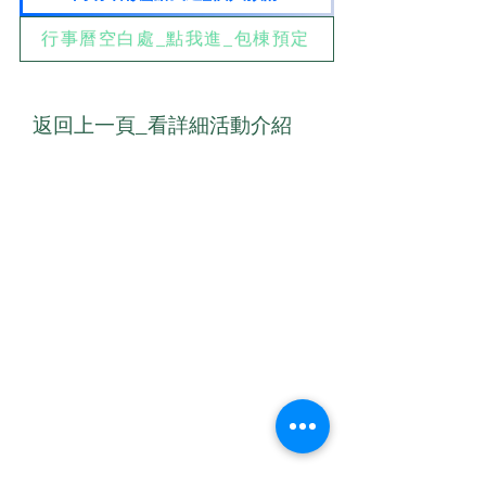
行事曆空白處_點我進_包棟預定
返回上一頁_看詳細活動介紹
​聯絡我們
E-mail
00yogafamily@gmail.com
聯絡電話：0923-333034
​加我LINE _
1.ID：ioprayer1812 或
2.電話：0923333034
聯絡人：梁小鳳 Serena Leung