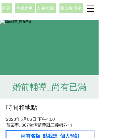
首頁
檸檬食療
人生地圖
瑜伽森活@
婚前輔導_尚有已滿
時間和地點
2023年5月06日 下午4:00
苗栗縣, 367台湾苗栗縣三義鄉7-11
尚有名額_點我進_個人預訂