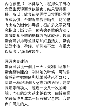
內心被壓抑、不健康的，壓抑久了身心
會產生反彈而暴飲暴食，結果變得更
胖。所以，飲食節制需從日常開始慢慢
養成習慣。台灣近年流行斷食，坊間也
有出名的斷食排毒營，從許多文章及研
究指出：斷食是一種療癒身體的方法，
常做斷食身體的抵抗力會比較好，規律
斷食可以排毒並且增加細胞活力。斷食
法對小孩、孕婦、哺乳者不宜，有重大
疾病者，須請教醫生。
圓圓夫妻建議：
斷食可以從一個月一天，先利用蔬果汁
斷食經驗開始，剛開始的時候，可能你
會感到輕微頭痛和肌餓感帶來不舒服，
這是一種鍛練個人意志力的過程，需要
長期累積功夫，經過一次又一次的考
驗，內心的定力越來越強大，由於這樣
的鍛煉也會成為一個有堅定意志、容易
自在滿足的人。