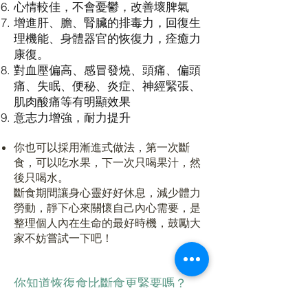
心情較佳，不會憂鬱，改善壞脾氣
增進肝、膽、腎臟的排毒力，回復生
理機能、身體器官的恢復力，痊癒力
康復。
對血壓偏高、感冒發燒、頭痛、偏頭
痛、失眠、便秘、炎症、神經緊張、
肌肉酸痛等有明顯效果
意志力增強，耐力提升
你也可以採用漸進式做法，第一次斷
食，可以吃水果，下一次只喝果汁，然
後只喝水。
斷食期間讓身心靈好好休息，減少體力
勞動，靜下心來關懷自己內心需要，是
整理個人內在生命的最好時機，鼓勵大
家不妨嘗試一下吧！
你知道恢復食比斷食更緊要嗎？
許多人誤認為斷食翌日便可以瘋狂