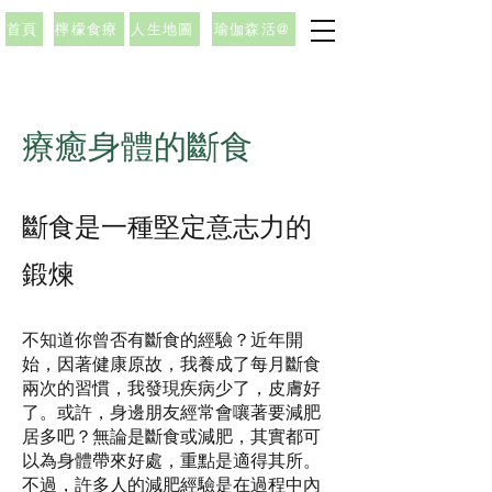
首頁
檸檬食療
人生地圖
瑜伽森活@
療癒身體的斷食
斷食是一種堅定意志力的
鍛煉
不知道你曾否有斷食的經驗？近年開
始，因著健康原故，我養成了每月斷食
兩次的習慣，我發現疾病少了，皮膚好
了。或許，身邊朋友經常會嚷著要減肥
居多吧？無論是斷食或減肥，其實都可
以為身體帶來好處，重點是適得其所。
不過，許多人的減肥經驗是在過程中內