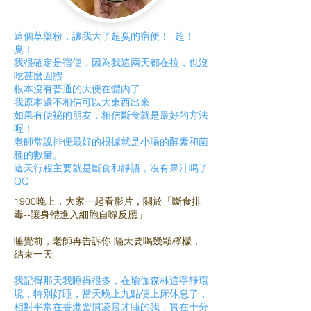
這個草藥粉，讓我大了超臭的宿便！ 超！
臭！
我很確定是宿便，因為我這兩天都在拉，也沒
吃甚麼固體
根本沒有普通的大便在體內了
我原本還不相信可以大東西出來
如果有便袐的朋友，相信斷食就是最好的方法
喔！
老師常說排便最好的根據就是小腸的酵素和菌
種的數量。
這天行程主要就是斷食和靜語，沒有果汁喝了
QQ
1900晚上，大家一起看影片，關於「斷食排
毒--讓身體進入細胞自噬反應」
睡覺前，老師再告訴你 隔天要喝幾顆檸檬，
結束一天
我記得那天我睡得很多，在瑜伽森林這寧靜環
境，特別好睡，當天晚上九點便上床休息了，
相對平常在香港習慣凌晨才睡的我，實在十分