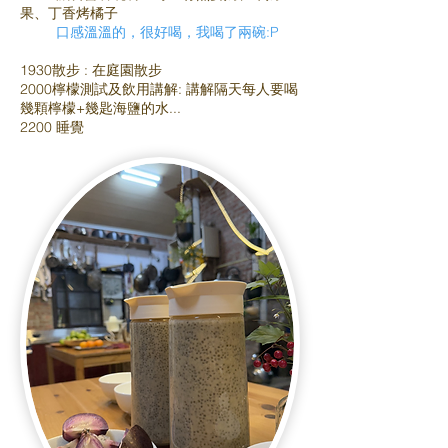
果、丁香烤橘子
口感溫溫的，很好喝，我喝了兩碗:P
1930散步 : 在庭園散步
2000檸檬測試及飲用講解: 講解隔天每人要喝
幾顆檸檬+幾匙海鹽的水...
2200 睡覺