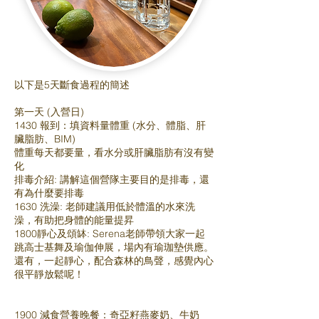
以下是5天斷食過程的簡述
第一天 (入營日)
1430 報到：填資料量體重 (水分、體脂、肝
臟脂肪、BIM)
體重每天都要量，看水分或肝臟脂肪有沒有變
化
排毒介紹: 講解這個營隊主要目的是排毒，還
有為什麼要排毒
1630 洗澡: 老師建議用低於體溫的水來洗
澡，有助把身體的能量提昇
1800靜心及頌缽: Serena老師帶領大家一起
跳高士基舞及瑜伽伸展，場內有瑜珈墊供應。
還有，一起靜心，配合森林的鳥聲，感覺內心
很平靜放鬆呢！
1900 減食營養晚餐：奇亞籽燕麥奶、牛奶