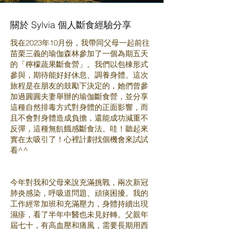
關於 Sylvia 個人斷食經驗分享
我在2023年10月份，我帶同父母一起前往
苗栗三義的瑜伽森林參加了一個為期五天
的「檸檬蔬果斷食營」。我們以包棟形式
參與，期待能好好休息、調養身體。這次
旅程是在朋友的鼓勵下決定的，她們曾參
加過圓圓夫妻舉辦的瑜伽斷食營，並分享
這種自然排毒方式對身體的正面影響，而
且不會對身體造成負擔，還能成功減重不
反彈，這種無飢餓感斷食法。哇！聽起來
實在太吸引了！心裡計劃找個機會來試試
看^^
今年對我和父母來說充滿挑戰，兩次新冠
肺炎感染，呼吸道問題、頑痰困擾。我的
工作經常加班和充滿壓力，身體持續出現
濕疹，看了半年中醫也未見好轉。父親年
屆七十，有高血壓和痛風，需要長期用西