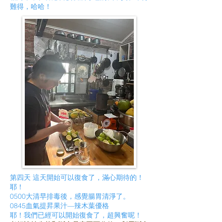
難得，哈哈！
第四天 這天開始可以復食了，滿心期待的！
耶！
0500大清早排毒後，感覺腸胃清淨了。
0845血氣提昇果汁—辣木葉優格
耶！我們已經可以開始復食了，超興奮呢！