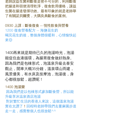
老師說益生菌和斷食是密不可分的，利用斷食
把腸道和宿便清理乾淨，復食飲用優格，讓益
生菌在腸道發揮功效。最有印象的就是老師舉
了有關諾貝爾獎，大隅良典斷食的案例。
0930 上課：斷食復食 -- 悅性飲食與營養
1200 復食營養配方 -- 海鹽花生奶
喝完花生奶後，整個身體很暖和，心情愉快起
來😊
1400再來就是期待已久的泡湯時光，泡湯
能促住血液循環，為腸胃復食做好熱身。
因為我們是包棟形式，泡溫泉升級去泰安
觀止，開車大概35分鐘，溫泉環山而建，
風景優美，有水床及按摩池，泡湯後，身
心都很放鬆，超讚呢！
1400 泡湯樂
因為我們是以包棟形式參加斷食營，所以能
升級享沐温泉酒店泡湯
對於繁忙生活的香港人來說，這個溫泉泡湯
實在太讚了
！
回程時老師帶我們去薑麻園步道
走一走，感覺整個人也很放鬆^^