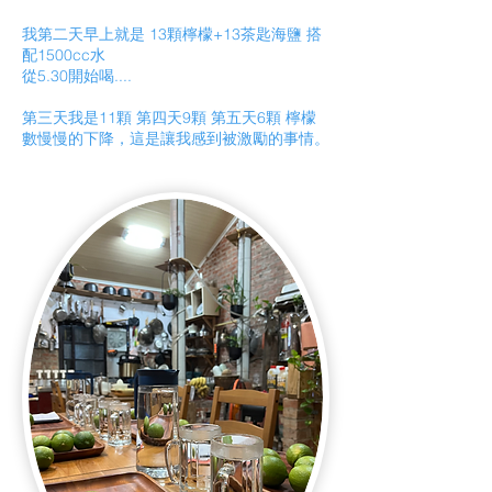
我第二天早上就是 13顆檸檬+13茶匙海鹽 搭
配1500cc水
從5.30開始喝....
第三天我是11顆 第四天9顆 第五天6顆 檸檬
數慢慢的下降，這是讓我感到被激勵的事情。