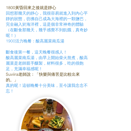
1800黃昏回來之後就是靜心
回想那幾天的靜心，我很容易就進入到內心平
靜的狀態，彷彿自己成為大海裡的一顆鹽巴，
完全融入於海洋裡，這是個非常神奇的體驗
（在斷食那幾天，幾乎感覺不到飢餓，真奇妙
呢！）
1900活力晚餐：酸高麗菜南瓜湯
斷食後第一餐，這天晚餐很感人！
酸高麗菜南瓜湯，由早上開始柴火熬煮，酸高
麗菜是老師親手釀製，材料很多，吃的很飽
足，充滿幸福感呢！
Suviira老師說：「快樂與痛苦是比較出來
的。」
真的呢！這頓晚餐十分美味，至今讓我念念不
忘！