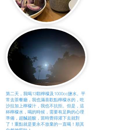
第二天，我喝13顆檸檬及1000cc鹽水。平
常去茶餐廳，我也滿喜歡點檸檬水的，吃
沙拉加上檸檬汁，我也不抗拒。但是，這
杯檸檬水，喝的時候，需要有足夠的心理
準備，超醎超酸，當時覺得灌下去就對
了！重點就是要永不放棄的一直喝！順其