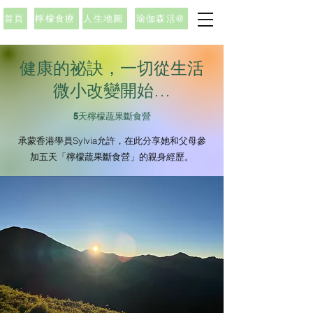
首頁
檸檬食療
人生地圖
瑜伽森活@
健康的祕訣，一切從生活
微小改變開始…
5天檸檬蔬果斷食營
承蒙香港學員Sylvia允許，在此分享她和父母參
加五天「檸檬蔬果斷食營」的親身經歷。