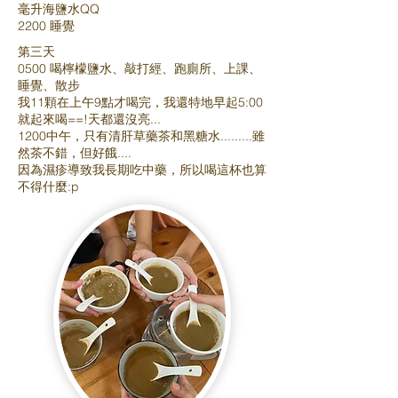
毫升海鹽水QQ
2200 睡覺
第三天
0500 喝檸檬鹽水、敲打經、跑廁所、上課、
睡覺、散步
我11顆在上午9點才喝完，我還特地早起5:00
就起來喝==!天都還沒亮...
1200中午，只有清肝草藥茶和黑糖水.........雖
然茶不錯，但好餓....
因為濕疹導致我長期吃中藥，所以喝這杯也算
不得什麼:p