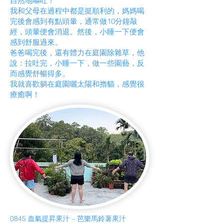
自然地嘔吐！
我和父母在過程中都是挺順利的，媽媽喝
完後會感到有點頭暈，通常做10分鐘敲
經，頭暈便會消退。然後，小睡一下便會
感到舒服過來。
爸爸喝完後，還有體力在庭園除雜草，他
說：拉吐完，小睡一下，做一些園藝，反
而感覺舒暢得多。
我就喜歡躺在庭園曬太陽和擼貓，感覺很
療癒啊！
0845 血氣提昇果汁 – 芭樂馬鈴薯果汁