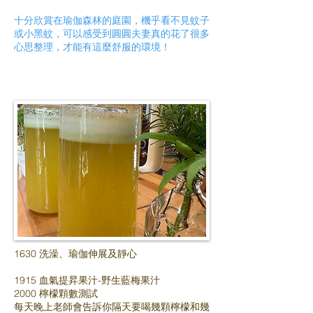
十分欣賞在瑜伽森林的庭園，機乎看不見蚊子
或小黑蚊，可以感受到圓圓夫妻真的花了很多
心思整理，才能有這麼舒服的環境！
1630 洗澡、瑜伽伸展及靜心
1915 血氣提昇果汁-野生藍梅果汁
2000 檸檬顆數測試
每天晚上老師會告訴你隔天要喝幾顆檸檬和幾