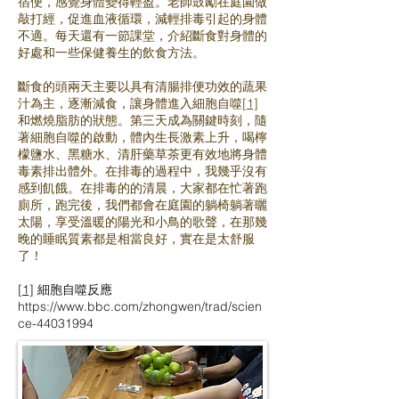
宿便，感覺身體變得輕盈。老師鼓勵在庭園做
敲打經，促進血液循環，減輕排毒引起的身體
不適。每天還有一節課堂，介紹斷食對身體的
好處和一些保健養生的飲食方法。
斷食的頭兩天主要以具有清腸排便功效的蔬果
汁為主，逐漸減食，讓身體進入細胞自噬
[1]
和燃燒脂肪的狀態。第三天成為關鍵時刻，隨
著細胞自噬的啟動，體內生長激素上升，喝檸
檬鹽水、黑糖水、清肝藥草茶更有效地將身體
毒素排出體外。在排毒的過程中，我幾乎沒有
感到飢餓。在排毒的的清晨，大家都在忙著跑
廁所，跑完後，我們都會在庭園的躺椅躺著曬
太陽，享受溫暖的陽光和小鳥的歌聲，在那幾
晚的睡眠質素都是相當良好，實在是太舒服
了！
[1]
細胞自噬反應
https://www.bbc.com/zhongwen/trad/scien
ce-44031994