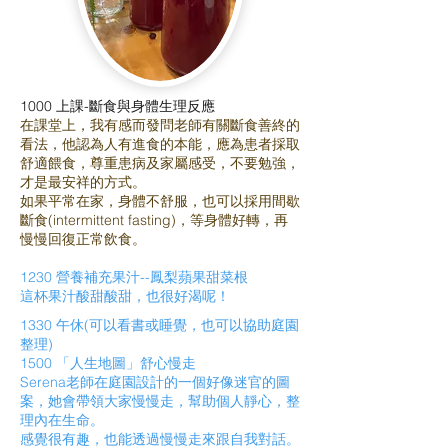
1000 上課-斷食與身體生理反應
在課堂上，我有感而發問老師有關斷食善終的
看法，他認為人有進食的本能，應為患者採取
舒適餵食，尊重患病及家屬感受，不要勉強，
才是最安祥的方式。
如果平常在家，身體不舒服，也可以採用間歇
斷食(intermittent fasting)，等身體好轉，再
慢慢回復正常飲食。
1230 營養補充果汁--鳳梨蘋果甜菜根
這杯果汁酸甜酸甜，也很好渴呢！
1330 午休(可以看書或睡覺，也可以協助庭園
整理)
1500 「人生地圖」舒心慢走
Serena老師在庭園設計的一個好像迷官的圖
案，她會帶領大家慢慢走，幫助個人靜心，整
理內在生命。
感覺很有趣，也能透過慢慢走來跟自我對話。