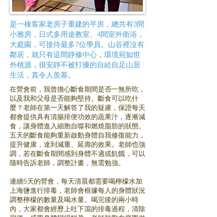
是一棟客家老房子重建的平房，總共有3間
小雅房，日式多用途教室、4間室外衛浴，
大庭園，可接待最多7位學員。山谷裡沒有
鄰居，就只有這間靜修中心，環境宛如世
外桃源，很安靜不被打擾的自給自足山居
生活，真令人羨慕。
在營會前，我曾擔心斷食期間是否一無所吃，
以及我和父母是否能夠堅持。斷食可以吃什
麼？老師在第一天解答了我的疑慮，保證每天
都會提供具有清腸排便功效的蔬果汁，逐漸減
食，讓身體進入細胞自噬和燃燒脂肪的狀態。
五天的斷食能夠重新啟動身體自我修復能力，
提升健康，達到減重、延壽的效果。老師也強
調，若在斷食期間感到身體不適或飢餓，可以
隨時告訴老師，調整計畫，無需勉強。
連續5天的營會，每天清晨都需要喝檸檬水加
上海鹽進行排毒，老師會根據每人的身體狀況
調整檸檬的數量及喝水量。喝完後的兩小時
內，大家都會經歷上吐下瀉的排毒過程，清除