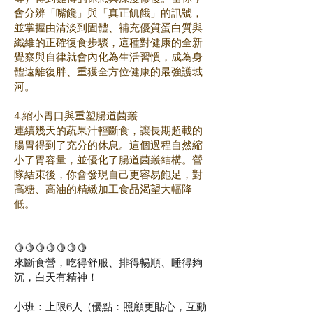
會分辨「嘴饞」與「真正飢餓」的訊號，
並掌握由清淡到固體、補充優質蛋白質與
纖維的正確復食步驟，這種對健康的全新
覺察與自律就會內化為生活習慣，成為身
體遠離復胖、重獲全方位健康的最強護城
河。
4.縮小胃口與重塑腸道菌叢
連續幾天的蔬果汁輕斷食，讓長期超載的
腸胃得到了充分的休息。這個過程自然縮
小了胃容量，並優化了腸道菌叢結構。營
隊結束後，你會發現自己更容易飽足，對
高糖、高油的精緻加工食品渴望大幅降
低。
🍋🍋🍋🍋🍋🍋🍋
來斷食營，吃得舒服、排得暢順、睡得夠
沉，白天有精神！
小班：上限6人 (優點：照顧更貼心，互動