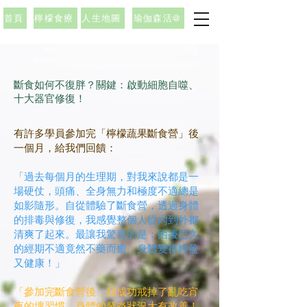
首頁
檸檬食療
人生地圖
瑜伽森活@
斷食如何不復胖？關鍵：啟動細胞自噬、
十大器官修復！
有許多學員參加完「檸檬蔬果斷食營」後
一個月，給我們回饋：
「過去每個月的生理期，對我來說都是一
場硬仗，頭痛、全身無力和極度不適總是
如影隨形。自從體驗了斷食營，透過身體
的排毒與修復，我感覺整個人從內到外都
清爽了起來。最讓我驚喜的是：困擾已久
的經期不適竟然不藥而癒，身體變得輕盈
又健康！」
「參加完斷食營後，我成功戒掉了亂吃宵
夜的壞習慣，身體的發炎狀況大有改善！