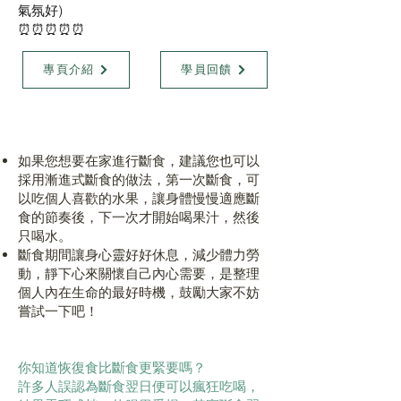
氣氛好)
⏰⏰⏰⏰⏰
專頁介紹
學員回饋
如果您想要在家進行斷食，建議您也可以
採用漸進式斷食的做法，第一次斷食，可
以吃個人喜歡的水果，讓身體慢慢適應斷
食的節奏後，下一次才開始喝果汁，然後
只喝水。
斷食期間讓身心靈好好休息，減少體力勞
動，靜下心來關懷自己內心需要，是整理
個人內在生命的最好時機，鼓勵大家不妨
嘗試一下吧！
你知道恢復食比斷食更緊要嗎？
許多人誤認為斷食翌日便可以瘋狂吃喝，