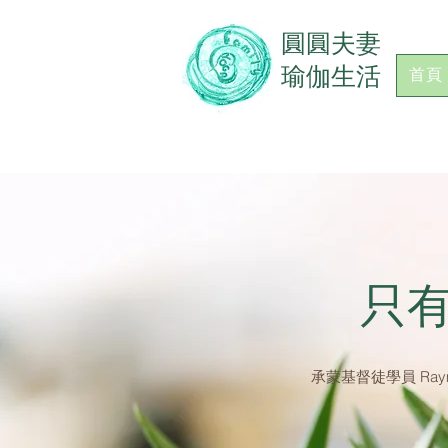
​圓圓夫妻
瑜伽生活
首頁
​只
承蒙基督徒學員 Ra