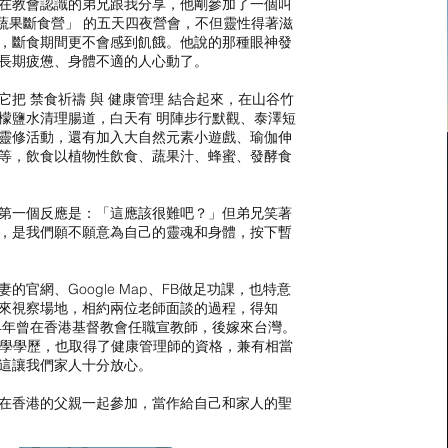
在教會認識的弟兄跟我分享，他剛參加了一個叫
蔬果斷食營」 的五天四夜營會，不但靈性得著滋
，斷食期間更不會感到飢餓。他說的那種眼神發
長期疲憊、身體不適的人心動了。
把 禁食祈禱 與 健康管理 結合起來，在山谷竹
檬鹽水清理腸道，白天有 明陣步行默觀、泰澤短
靈修活動，還有加入大自然元素小遊戲、瑜伽伸
等，飲食以植物性飲食、蔬果汁、蜂蜜、發酵食
第一個反應是：「這應該很難吧？」但弟兄笑著
，是我們願不願意為自己的靈魂和身體，按下暫
的官網、Google Map、FB做足功課，也特意
來視察場地，相約兩位老師面談的過程，得知
人，早年曾在香港基督教會任職宣教師，後嫁來台灣。
有營養學學歷，也取得了健康管理師的資格，兼有相當
這讓我們家人十分放心。
在香港的父親一起參加，當作給自己和家人的聖