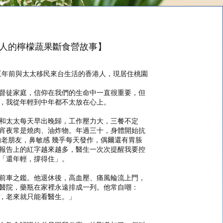
一家人的檸檬蔬果斷食營故事】
，在五年前與太太移民來台生活的香港人，現居住桃園
督徒家庭，信仰在我們的生命中一直很重要，但
，我從年輕到中年都不太放在心上。
和太太每天早出晚歸，工作壓力大，三餐不定
宵夜常是燒肉、油炸物。年過三十，身體開始抗
的老朋友，鼻敏感 幾乎每天發作，偶爾還有胃脹
報告上的紅字越來越多，醫生一次次提醒我要控
「還年輕，撐得住」。
前車之鑑。他退休後，高血壓、痛風輪流上門，
醫院，藥瓶在家裡永遠排成一列。他常自嘲：
，老來就只能看醫生。」