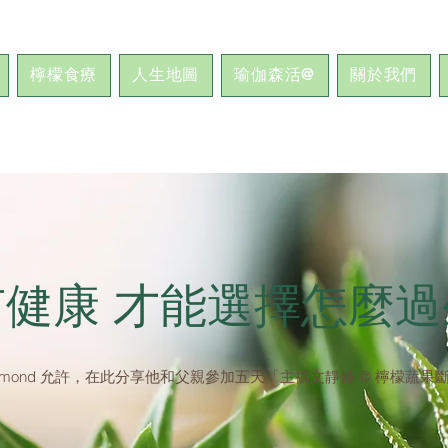
檸檬食療
人生地圖
瑜伽森活@
關於我們
有健康 才能選擇怎麼
ymond 允許，在此分享他和父親參加五天「主禱文靜修 @ 檸檬蔬