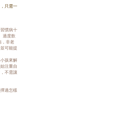
發，只需一
活習慣病十
、過度飲
病，非老
，並可能提
生小孩來解
開始注重自
會，不需讓
選擇過怎樣