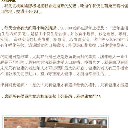
上，我先去桃園國際機場接載香港過來的父親，吃過午餐便往苗栗三義出
達目的地，交通十分便利。
間，每天也會有大約兩小時的講課，
Suviira老師在課堂上提及：「近年生
為生活方式疾病)，是指由不良生活習慣，如飲食不規律、缺乏運動、吸菸
疾病。 這些疾病包括高血壓、糖尿病、心血管疾病、癌症等及其它慢性
已有年輕化催勢。透過斷食的自然療法，能促進細胞修復，減少慢性發炎
。
化的問題日益嚴重，尤其在台灣已經是必須要面對的事實，讓年輕人一直
已經是不可行的，最好的方法就是改變人口結構。換而言之，就是由現在
在未來只有健康的老壯年人才可以得到最大的好處，健康的老人有工作機
也不用卧床失去行動力。努力守望家人健康，才能過幸福生活。」
位學員回應老師：「是的！只有健康才有選擇飲食的權利，只有健康才能
，席間所有學員的意志和氣氛都十分高昂，為健康奮鬥^^