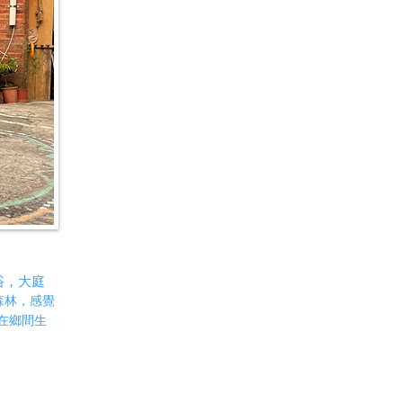
浴，大庭
森林，感覺
在鄉間生