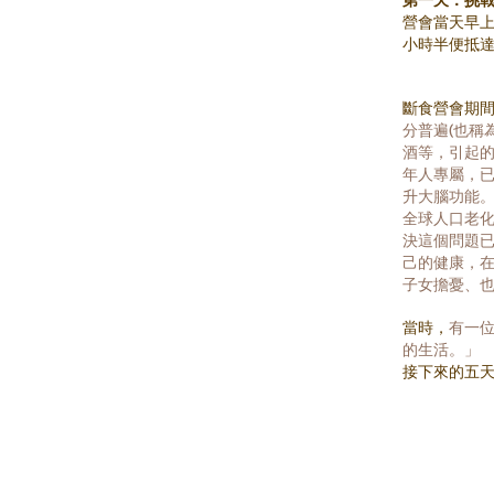
營會當天早
小時半便抵
斷食營會期
分普遍(也稱
酒等，引起的
年人專屬，
升大腦功能
全球人口老
決這個問題
己的健康，
子女擔憂、
當時，
有一
的生活。」
接下來的五天