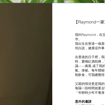
【Raymond
我叫Raymond
巿。
我出生在香港一個基
坦白說，健康這件事
在香港的日子裡，我
時，愛喝紅酒助興，
議——痛風 成了我
氣、便祕。每年體檢
制飲食，可我總覺得
父親的情況更是我的
每隔一段時間就要去
「年輕時少年不養身
意外的邀請