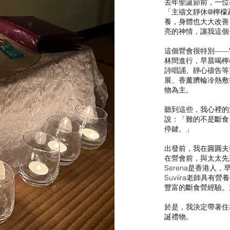
去年聖誕節前，一位
「主禱文靜休@檸檬
養，身體也大大改善
亮的神情，讓我這個
這個營會很特別——它
林間進行，早晨喝檸
詩唱誦、靜心禱告等
展、香薰臍輪冷熱敷
物為主。
聽到這些，我心裡的
說：「難的不是斷食
停鍵。」
出發前，我在圓圓夫妻
在營會前，與太太先
Serena是香港
Suviira老師具
豐富的斷食營經驗。
於是，我決定帶著住
誕禮物。