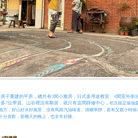
房子重建的平房，總共有3間小雅房，日式多用途教室、4間室外衛
最多7位學員。山谷裡沒有鄰居，就只有這間靜修中心，
初次踏足瑜伽
地方，好山好水好風景，沒有馬路汽油味道、清幽寧靜，甚有父親小時候
十分喜歡，那幾天的晚上，也非常好睡。
 X顆檸檬