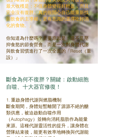
最大收穫是：不僅身體變得好輕盈，而且
完全沒有復胖。真的很開心自己能重新找
回飲食的主導權，更有意識的選擇吃好消
化的食物。」
你知道為什麼嗎？主要原因是：這不是壓
抑食慾的節食營會，而是一次對身體代謝
與飲食習慣進行了一次全面的「Rese
t
（重
設）」
斷食為何不復胖？關鍵：啟動細胞
自噬、十大器官修復！
1. 重啟身體代謝與燃脂機制
斷食期間，身體短暫離開了源源不絕的醣
類供應，被迫啟動自噬作用
（Autophagy）並轉向消耗脂肪作為能量
來源。這種代謝靈活性的提升，讓身體在
營隊結束後，能更有效率地轉換與代謝能