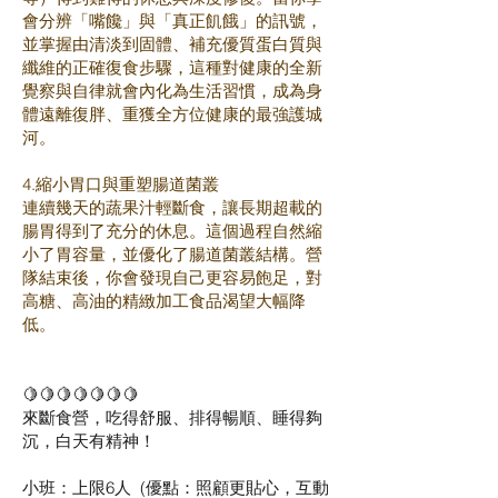
會分辨「嘴饞」與「真正飢餓」的訊號，
並掌握由清淡到固體、補充優質蛋白質與
纖維的正確復食步驟，這種對健康的全新
覺察與自律就會內化為生活習慣，成為身
體遠離復胖、重獲全方位健康的最強護城
河。
4.縮小胃口與重塑腸道菌叢
連續幾天的蔬果汁輕斷食，讓長期超載的
腸胃得到了充分的休息。這個過程自然縮
小了胃容量，並優化了腸道菌叢結構。營
隊結束後，你會發現自己更容易飽足，對
高糖、高油的精緻加工食品渴望大幅降
低。
🍋🍋🍋🍋🍋🍋🍋
來斷食營，吃得舒服、排得暢順、睡得夠
沉，白天有精神！
小班：上限6人 (優點：照顧更貼心，互動