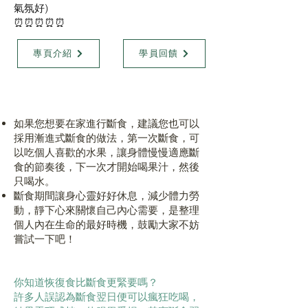
氣氛好)
⏰⏰⏰⏰⏰
專頁介紹
學員回饋
如果您想要在家進行斷食，建議您也可以
採用漸進式斷食的做法，第一次斷食，可
以吃個人喜歡的水果，讓身體慢慢適應斷
食的節奏後，下一次才開始喝果汁，然後
只喝水。
斷食期間讓身心靈好好休息，減少體力勞
動，靜下心來關懷自己內心需要，是整理
個人內在生命的最好時機，鼓勵大家不妨
嘗試一下吧！
你知道恢復食比斷食更緊要嗎？
許多人誤認為斷食翌日便可以瘋狂吃喝，