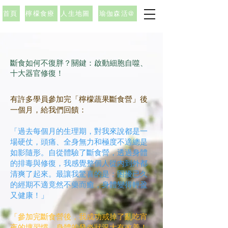
首頁
檸檬食療
人生地圖
瑜伽森活@
斷食如何不復胖？關鍵：啟動細胞自噬、
十大器官修復！
有許多學員參加完「檸檬蔬果斷食營」後
一個月，給我們回饋：
「過去每個月的生理期，對我來說都是一
場硬仗，頭痛、全身無力和極度不適總是
如影隨形。自從體驗了斷食營，透過身體
的排毒與修復，我感覺整個人從內到外都
清爽了起來。最讓我驚喜的是：困擾已久
的經期不適竟然不藥而癒，身體變得輕盈
又健康！」
「參加完斷食營後，我成功戒掉了亂吃宵
夜的壞習慣，身體的發炎狀況大有改善！