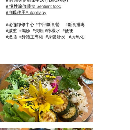
# 圓圓夫妻瑜伽生活 (FB/IG粉專)
# 悅性瑜伽蔬食 Sentient food
#自噬作用Autophagy
#瑜伽靜修中心 #中部斷食營 #斷食排毒
#減重 #濕疹 #失眠 #檸檬水 #便袐
#燃脂 #身體主導權 #身體發炎 #抗氧化