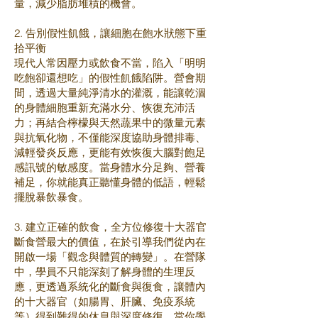
量，減少脂肪堆積的機會。
2. 告別假性飢餓，讓細胞在飽水狀態下重
拾平衡
現代人常因壓力或飲食不當，陷入「明明
吃飽卻還想吃」的假性飢餓陷阱。營會期
間，透過大量純淨清水的灌溉，能讓乾涸
的身體細胞重新充滿水分、恢復充沛活
力；再結合檸檬與天然蔬果中的微量元素
與抗氧化物，不僅能深度協助身體排毒、
減輕發炎反應，更能有效恢復大腦對飽足
感訊號的敏感度。當身體水分足夠、營養
補足，你就能真正聽懂身體的低語，輕鬆
擺脫暴飲暴食。
3. 建立正確的飲食，全方位修復十大器官
斷食營最大的價值，在於引導我們從內在
開啟一場「觀念與體質的轉變」。在營隊
中，學員不只能深刻了解身體的生理反
應，更透過系統化的斷食與復食，讓體內
的十大器官（如腸胃、肝臟、免疫系統
等）得到難得的休息與深度修復。當你學