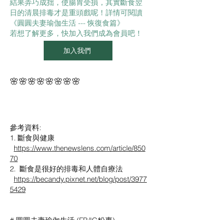
結果弄巧成拙，使腸胃受損，其實斷食翌
日的清晨排毒才是重頭戲呢！詳情可閱讀
《圓圓夫妻瑜伽生活 --- 恢復食篇》
若想了解更多，快加入我們成為會員吧！
加入我們
🌸🌸🌸🌸🌸🌸🌸🌸
參考資料:
1. 斷食與健康
https://www.thenewslens.com/article/850
70
2. 斷食是很好的排毒和人體自療法
https://becandy.pixnet.net/blog/post/3977
5429