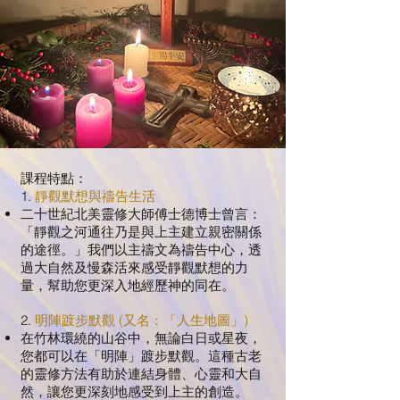
課程特點：
1.
靜觀默想與禱告生活
二十世紀北美靈修大師傅士德博士曾言：
「靜觀之河通往乃是與上主建立親密關係
的途徑。」我們以主禱文為禱告中心，透
過大自然及慢森活來感受靜觀默想的力
量，幫助您更深入地經歷神的同在。
2.
明陣踱步默觀 (又名：「人生地圖」)
在竹林環繞的山谷中，無論白日或星夜，
您都可以在「明陣」踱步默觀。這種古老
的靈修方法有助於連結身體、心靈和大自
然，讓您更深刻地感受到上主的創造。