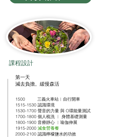
​課程設計
第一天
​減去負擔。緩慢森活
1500 三義火車站︳自行開車
1515-1530
認識環境
1530-1700
聲音的力量 與 O環能量測試
1700-1800
個人梳洗 ︱ 身體基礎測量
1800-1900
音療靜心 ︱瑜伽伸展
1915-2000
減食營養餐
2000-2100
認識檸檬鹽水的功效