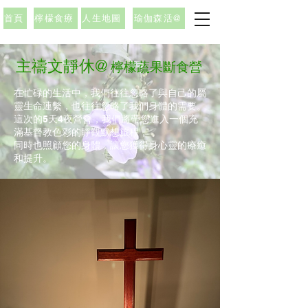
首頁
檸檬食療
人生地圖
瑜伽森活@
主禱文靜休@
檸檬蔬果斷食營
在忙碌的生活中，我們往往忽略了與自己的屬
靈生命連繫，也往往忽略了我們身體的需要。
這次的5天4夜營會，我們將帶您進入一個充
滿基督教色彩的靜觀默想旅程，
同時也照顧您的身體，讓您獲得身心靈的療癒
和提升。