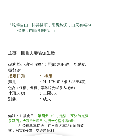
「吃得自由，排得暢順，睡得夠沉，白天有精神
—— 健康，由斷食開始。」
主辦：圓圓夫妻瑜伽生活
🌿私塾小班制 優點：照顧更細緻、互動氣
氛好🌿
指定日期
：
待定
費用 ：NT10500 /
個人( 5天4夜。
包含：住宿、餐費、享沐時光温泉入場券)
小班人數 ：上限6人
對象 ：成人
備註：1. 復食日，
第四天中午，泡湯「享沐時光溫
泉酒店」
大眾戶外風呂 或 男女分浴祼湯2選1
2. 免費專車接送，從三義火車站到瑜伽森
林，只需8分鐘，交通超便利！