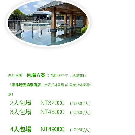
包場方案：
自訂日期​。
第四天中午，泡湯前往
「
享沐時光溫泉酒店
」
大眾戶外風呂 或 男女分浴祼湯2
選1
2人包場 NT32000
(16000/人)
3人包場 NT46000
(15300/人)
4人包場 NT49000
(12250/人)