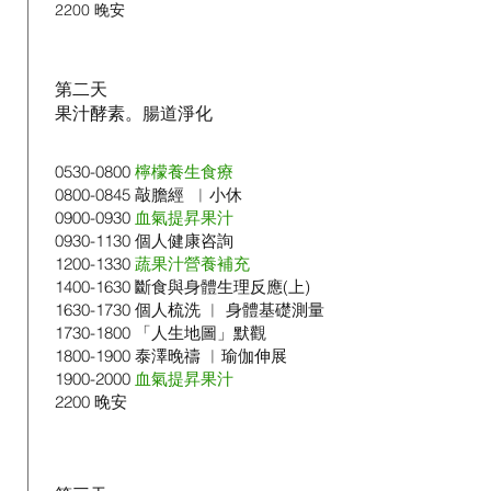
2200 晚安
第二天​
果汁酵素。腸道淨化
0530-0800
檸檬養生食療
0800-0845
敲膽經 ︱小休
0900-0930
血氣提昇果汁
0930-1130
個人健康咨詢
1200-1330
蔬果汁營養補充
1400-1630
斷食與身體生理反應(上)
1630-1730
個人梳洗 ︱ 身體基礎測量
1730-1800
「人生地圖」默觀
1800-1900
泰澤晚禱 ︳瑜伽伸展
1900-2000
血氣提昇果汁
2200 晚安