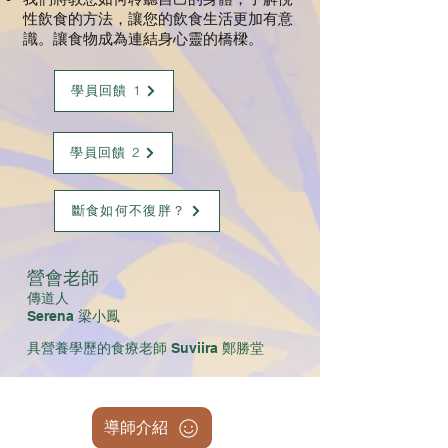
性飲食的方法，讓您的飲食生活更加有意
識。讓食物成為連結身心靈的橋樑。
學員回饋 1
學員回饋 2
斷食如何不復胖？
​營會老師
傳道人
Serena 梁小鳳
具營養學歷的食療老師 Suviira 鄭勝堂
導師介紹