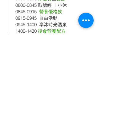
0800-0845
敲膽經 ︱小休
0845-0915
營養優格飲
0915-0945
自由活動
0945-1400
享沐時光溫泉
1400-1430
復食營養配方
1430-1630
悅性飲食與營養
1630-1730
個人梳洗 ︱ 身體基礎測量
1745-1815
「人生地點」默觀
1815-1900
泰澤晚禱︱瑜伽伸展
1915-2100
活力餐點
2100-2200
喜悅分享圈
2200 晚安
第五天​
重新啟動。豐盛慶典
0530-0800
檸檬養生食療
0830-0845
敲膽經 ︱小休
0900-1000
營養早餐