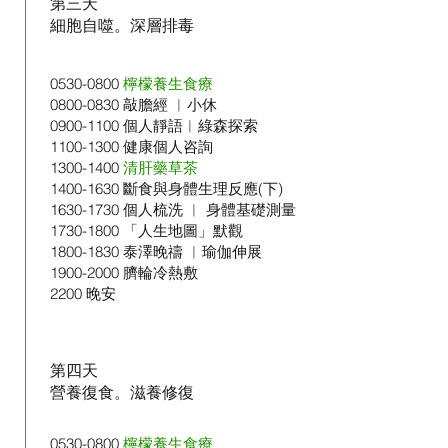
第三天​
細胞自噬。深層排毒
0530-0800
檸檬養生食療
0800-0830
敲膽經 ︱小休
0900-1100
個人靜語︱綠森探索
1100-1300
健康個人咨詢
1300-1400
清肝藥草茶
1400-1630
斷食與身體生理反應(下)
1630-1730
個人梳洗 ︱ 身體基礎測量
1730-1800
「人生地圖」默觀
1800-1830
泰澤晚禱 ︳瑜伽伸展
1900-2000
臍輪冷熱敷
2200 晚安
第四天​
營養復食。滋養修復
0530-0800
檸檬養生食療