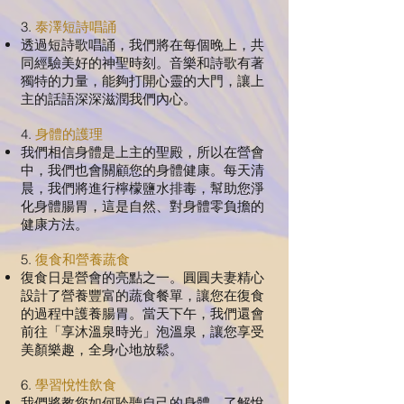
3.
泰澤短詩唱誦
透過短詩歌唱誦，我們將在每個晚上，共
同經驗美好的神聖時刻。音樂和詩歌有著
獨特的力量，能夠打開心靈的大門，讓上
主的話語深深滋潤我們內心。
4.
身體的護理
我們相信身體是上主的聖殿，所以在營會
中，我們也會關顧您的身體健康。每天清
晨，我們將進行檸檬鹽水排毒，幫助您淨
化身體腸胃，這是自然、對身體零負擔的
健康方法。
5.
復食和營養蔬食
復食日是營會的亮點之一。圓圓夫妻精心
設計了營養豐富的蔬食餐單，讓您在復食
的過程中護養腸胃。當天下午，我們還會
前往「享沐溫泉時光」泡溫泉，讓您享受
美顏樂趣，全身心地放鬆。
6.
學習悅性飲食
我們將教您如何聆聽自己的身體，了解悅