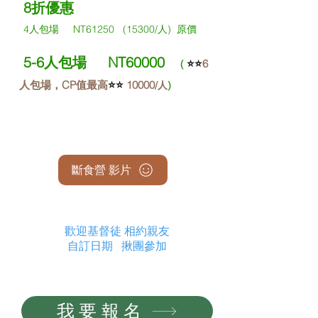
8折優惠
4人包場 NT61250 (15300/人) 原價
5-6人包場 NT60000
⭐️⭐️
6
(
人包場，CP值最高
⭐️⭐️
10000
/人
)
斷食營 影片
歡迎基督徒 相約親友​
自訂日期 揪團參加
我要報名