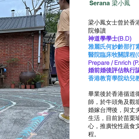
Serana 梁小鳳
梁小鳳女士曾於香
院修讀
神道學學士(B.D)
雅麗氏何妙齡那打
醫院臨床牧關課程(C.
Prepare / Enrich (P
婚前婚後評估執行
香港教育學院幼兒
畢業後於香港循道
師，於牛頭角及觀
婚嫁台灣後，與丈
生活，目前於苗栗
心，推廣悅性蔬食
程。