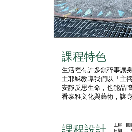
​課程特色
生活裡有許多鎖碎事讓
主耶穌教導我們以「主
安靜反思生命，也能品
看泰雅文化與藝術，讓
主辦：圓
​課程設計
日期：可自