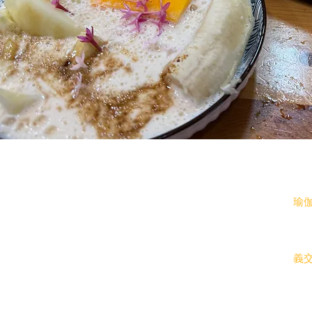
​聯絡我們
​地
E-mail
00yogafamily@gmail.com
瑜伽
聯絡電話：0923-333034
苗栗
新隆
​加我LINE _
義
1.ID：ioprayer1812 或
2.電話：0923333034
統一
聯絡人：梁小鳳 Serena Leung