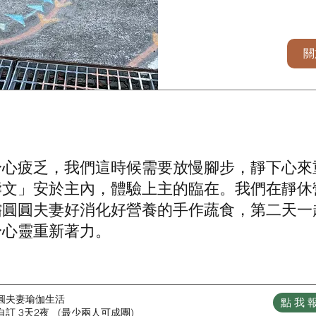
關
身心疲乏，我們這時候需要放慢腳步，靜下心來
禱文」安於主內，體驗上主的臨在。我們在靜休
嚐圓圓夫妻好消化好營養的手作蔬食，第二天一
身心靈重新著力。
圓夫妻瑜伽生活
點我
訂 3天2夜 (最少兩人可成團)