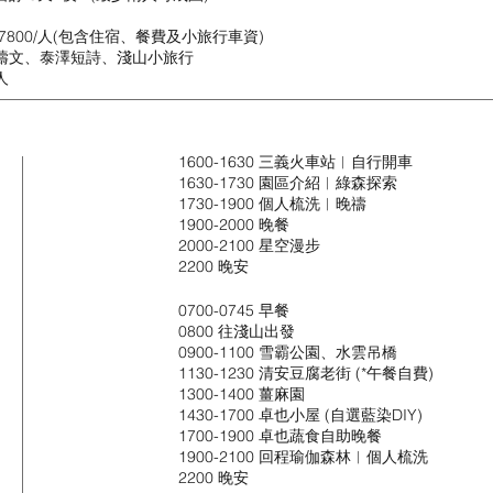
7800/人(包含住宿、餐費及小旅行車資)
禱文、泰澤短詩、淺山小旅行
人
1600-1630 三義火車站︳自行開車
1630-1730 園區介紹︱綠森探索
1730-1900 個人梳洗︱晚禱
1900-2000 晚餐
2000-2100 星空漫步
2200 晚安
0700-0745 早餐
0800 往淺山出發
0900-1100 雪霸公園、水雲吊橋
1130-1230 清安豆腐老街 (*午餐自費)
1300-1400 薑麻園
1430-1700 卓也小屋 (自選藍染DIY)
1700-1900 卓也蔬食自助晚餐
1900-2100 回程瑜伽森林︳個人梳洗
2200 晚安