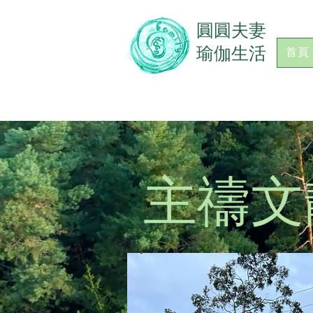
​圓圓夫妻
瑜伽生活
首頁
主禱文