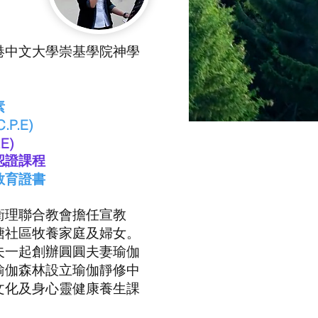
港中文大學崇基學院神學
素
P.E)
.E)
認證課程
教育證書
衛理聯合教會擔任宣教
塘社區牧養家庭及婦女。
夫一起創辦圓圓夫妻瑜伽
瑜伽森林設立瑜伽靜修中
文化及身心靈健康養生課