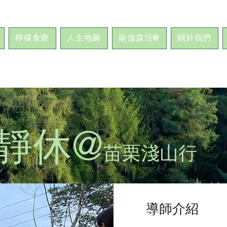
檸檬食療
人生地圖
瑜伽森活@
關於我們
靜休@
苗栗淺山行
導師介紹