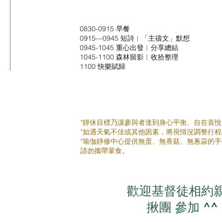
0830-0915 早餐
0915—0945 短詩︳「主禱文」默想
0945-1045 重心出發︳分享總結
1045-1100 森林留影︳收拾整理
1100 快樂賦歸
*靜休目標乃讓參與者達到身心平衡、自在喜
*如遇天氣不佳或其他因素，將視情況調整行
*瑜伽靜修中心提供無蛋、無香菇、無蔥蒜的手
請勿攜帶葷食。
歡迎基督徒相約
揪團 參加 ^^