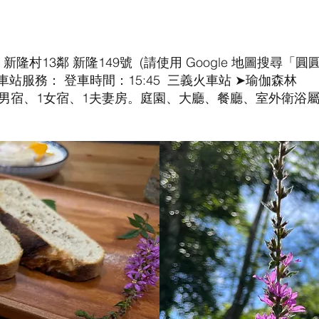
新隆村13鄰 新隆149號 (請使用 Google 地圖搜尋「
站服務： 登車時間：15:45 三義火車站 ➤瑜伽森林
1男宿、1女宿、1夫妻房。庭園、大廳、餐廳、室外衛浴