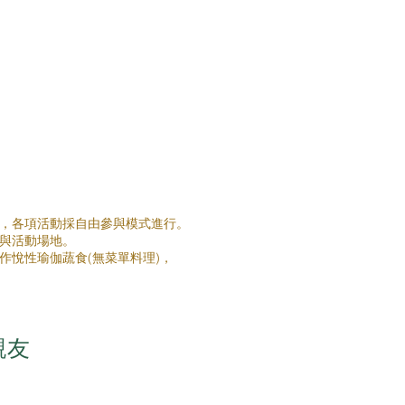
悅，各項活動採自由參與模式進行。
程與活動場地。
作悅性瑜伽蔬食(無菜單料理)，
親友