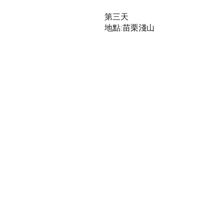
第三天
​地點:苗栗淺山