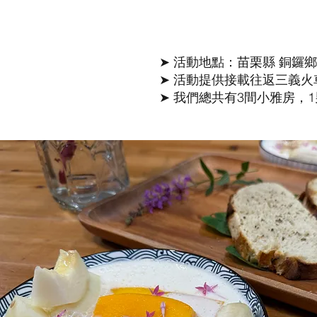
➤ 活動地點：苗栗縣 銅鑼鄉 
➤ 活動提供接載往返三義火車
➤ 我們總共有3間小雅房，