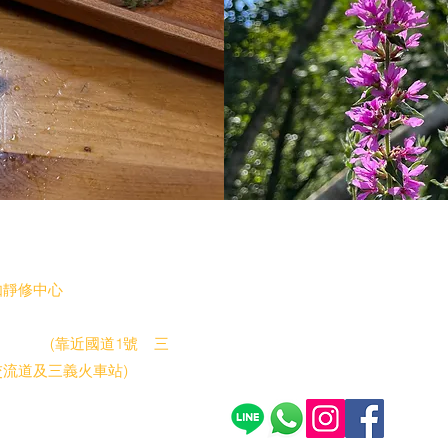
址
電話查詢時間
週一至五:
靜修中心​
上午10：00 - 下午5：00
縣 銅鑼鄉 新隆村13鄰
149號
(靠近國道1號 三
交流道及三義火車站)
編號 88558728