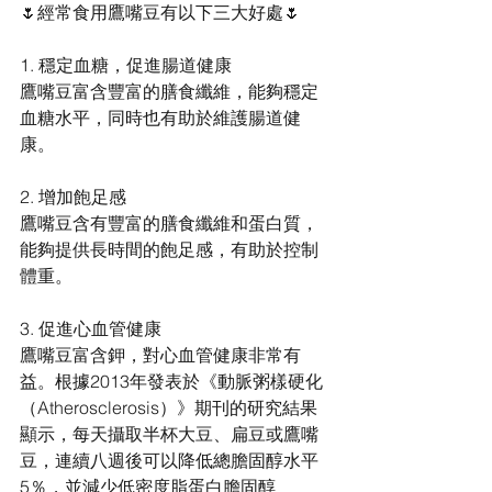
🌷經常食用鷹嘴豆有以下三大好處🌷
1. 穩定血糖，促進腸道健康
鷹嘴豆富含豐富的膳食纖維，能夠穩定
血糖水平，同時也有助於維護腸道健
康。
2. 增加飽足感
鷹嘴豆含有豐富的膳食纖維和蛋白質，
能夠提供長時間的飽足感，有助於控制
體重。
3. 促進心血管健康
鷹嘴豆富含鉀，對心血管健康非常有
益。根據2013年發表於《動脈粥樣硬化
（Atherosclerosis）》期刊的研究結果
顯示，每天攝取半杯大豆、扁豆或鷹嘴
豆，連續八週後可以降低總膽固醇水平
5％，並減少低密度脂蛋白膽固醇