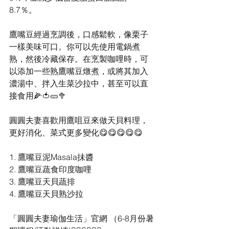
8.7％。
鷹嘴豆經過烹調後，口感鬆軟，像栗子
一樣美味可口。你可以先使用電鍋煮
熟，然後冷藏保存。在烹製咖哩時，可
以添加一些熟鷹嘴豆燉煮，或將其加入
濃湯中、拌入生菜沙拉中，甚至可以直
接食用🌽🍅🥒🥦
圓圓夫妻喜歡用鷹咀豆來做天貝料理，
更好消化、菜式更多變化😋😋😋😋😋
1. 鷹嘴豆泥Masala抺醬
2. 鷹嘴豆蔬食印度咖哩
3. 鷹嘴豆天貝蔬排
4. 鷹嘴豆天貝熟沙拉
「圓圓夫妻瑜伽生活」官網 （6-8月份暑