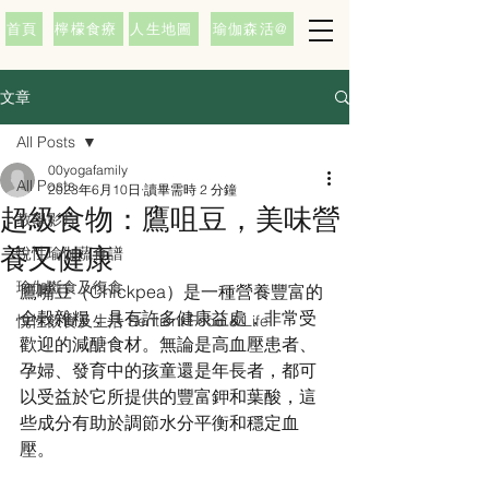
首頁
檸檬食療
人生地圖
瑜伽森活@
文章
All Posts
00yogafamily
All Posts
2023年6月10日
讀畢需時 2 分鐘
超級食物：鷹咀豆，美味營
教學影片
養又健康
悅性瑜伽蔬食譜
瑜伽斷食及復食
鷹嘴豆（Chickpea）是一種營養豐富的
全榖雜糧，具有許多健康益處，非常受
悅性飲食及生活 Sentient Food & Life
歡迎的減醣食材。無論是高血壓患者、
孕婦、發育中的孩童還是年長者，都可
以受益於它所提供的豐富鉀和葉酸，這
些成分有助於調節水分平衡和穩定血
壓。