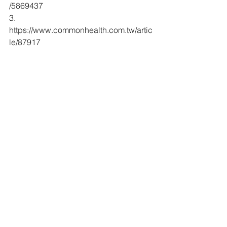
/5869437
3. 
https://www.commonhealth.com.tw/artic
le/87917