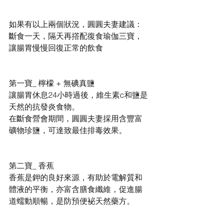
如果有以上兩個狀況，圓圓夫妻建議：
斷食一天，隔天再撘配復食瑜伽三寶，
讓腸胃慢慢回復正常的飲食
第一寶_ 檸檬 + 無碘真鹽
讓腸胃休息24小時過後，維生素c和鹽是
天然的抗發炎食物。
在斷食營會期間，圓圓夫妻採用含豐富
礦物珍鹽，可達致最佳排毒效果。
第二寶_ 香蕉
香蕉是鉀的良好來源，有助於電解質和
體液的平衡，亦富含膳食纖維，促進腸
道蠕動順暢，是防預便袐天然藥方。