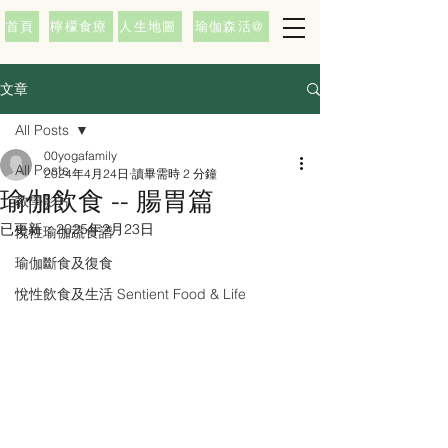
首頁
檸檬食療
人生地圖
瑜伽森活@
文章
All Posts
00yogafamily
All Posts
2024年4月24日
讀畢需時 2 分鐘
瑜伽飲食 -- 腸胃篇
教學影片
已更新：
2025年2月23日
悅性瑜伽蔬食譜
瑜伽斷食及復食
悅性飲食及生活 Sentient Food & Life