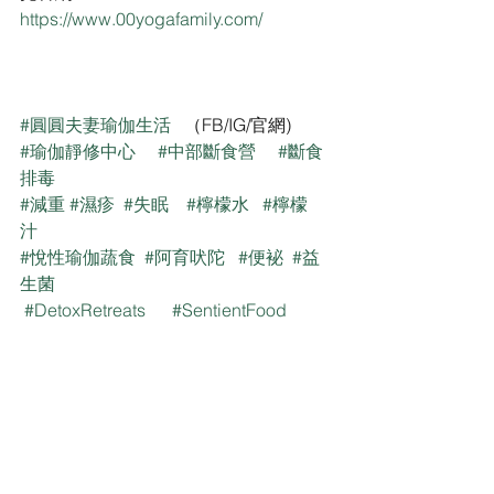
https://www.00yogafamily.com/
#圓圓夫妻瑜伽生活
   （FB/IG/官網)
#瑜伽靜修中心
#中部斷食營
#斷食
排毒
#減重
#濕疹
#失眠
#檸檬水
#檸檬
汁
#悅性瑜伽蔬食
#阿育吠陀
#便袐
#益
生菌
#DetoxRetreats
#SentientFood