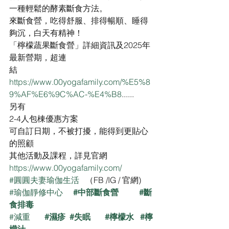
一種輕鬆的酵素斷食方法。
來斷食營，吃得舒服、排得暢順、睡得
夠沉，白天有精神！
「檸檬蔬果斷食營」詳細資訊及2025年
最新營期，超連
結
https://www.00yogafamily.com/%E5%8
9%AF%E6%9C%AC-%E4%B8
......
另有
2-4人包棟優惠方案
可自訂日期，不被打擾，能得到更貼心
的照顧
其他活動及課程，詳見官網
https://www.00yogafamily.com/
#圓圓夫妻瑜伽生活
   （FB /IG / 官網)
#瑜伽靜修中心
#中部斷食營
#斷
食排毒
#減重
#濕疹
#失眠
#檸檬水
#檸