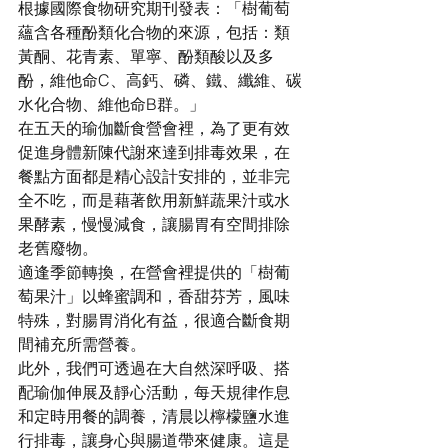
根據國際食物研究期刊發表：「樹葡萄
蘊含各種酚類化合物的來源，包括：類
黃酮、花青素、單寧、酚類酸以及多
酚，維他命C、高鈣、磷、鐵、纖維、碳
水化合物、維他命B群。」
在五天的瑜伽斷食營會裡，為了更有效
促進身體新陳代謝來達到排毒效果，在
餐點方面都是精心設計安排的，並非完
全不吃，而是藉著飲用新鮮蔬果汁或水
果酵素，慢慢減食，讓腸胃有空間排除
老舊廢物。
適逢季節轉換，在營會裡提供的「樹葡
萄果汁」以蜂蜜調和，香甜芬芳，風味
特殊，對腸胃消化有益，很適合斷食期
間補充所需營養。
此外，我們可透過在大自然深呼吸、搭
配瑜伽伸展及靜心活動，每天規律作息
和定時用餐的調養，清晨以檸檬鹽水進
行排毒，讓身心與腸道帶來健康。這是