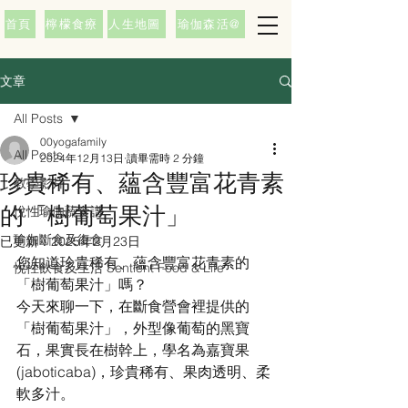
首頁
檸檬食療
人生地圖
瑜伽森活@
文章
All Posts
00yogafamily
All Posts
2024年12月13日
讀畢需時 2 分鐘
珍貴稀有、蘊含豐富花青素
教學影片
的「樹葡萄果汁」
悅性瑜伽蔬食譜
瑜伽斷食及復食
已更新：
2025年2月23日
您知道珍貴稀有、蘊含豐富花青素的
悅性飲食及生活 Sentient Food & Life
「樹葡萄果汁」嗎？
今天來聊一下，在斷食營會裡提供的
「樹葡萄果汁」，外型像葡萄的黑寶
石，果實長在樹幹上，學名為嘉寶果
(jaboticaba)，珍貴稀有、果肉透明、柔
軟多汁。