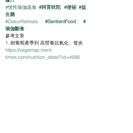
檬汁
#悅性瑜伽蔬食
#阿育吠陀
#便袐
#益
生菌
#DetoxRetreats
#SentientFood
#
瑜伽斷食
參考文章
1. 樹葡萄產季到 高營養抗氧化、發炎
https://vegemap.merit-
times.com/nutrition_detail?id=4566