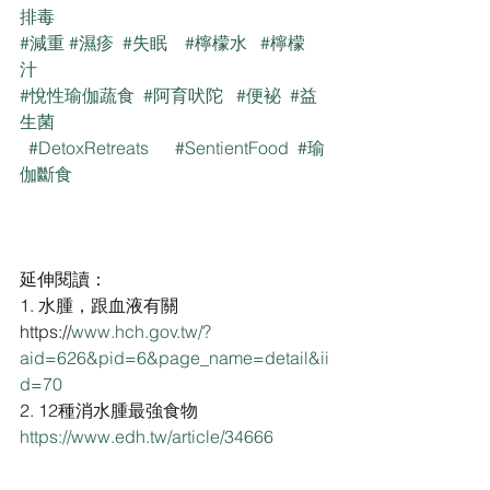
排毒
#減重
#濕疹
#失眠
#檸檬水
#檸檬
汁
#悅性瑜伽蔬食
#阿育吠陀
#便袐
#益
生菌
#DetoxRetreats
#SentientFood
#瑜
伽斷食
延伸閱讀：
1. 水腫，跟血液有關
https://
www.hch.gov.tw/?
aid=626&pid=6&page_name=detail&ii
d=70
2. 12種消水腫最強食物
https://www.edh.tw/article/34666