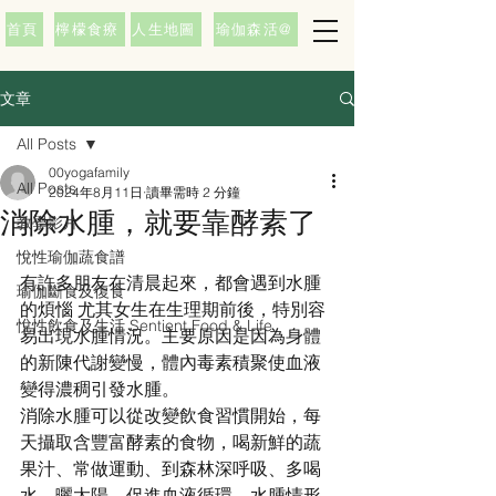
首頁
檸檬食療
人生地圖
瑜伽森活@
文章
All Posts
00yogafamily
All Posts
2024年8月11日
讀畢需時 2 分鐘
消除水腫，就要靠酵素了
教學影片
悅性瑜伽蔬食譜
有許多朋友在清晨起來，都會遇到水腫
瑜伽斷食及復食
的煩惱 尤其女生在生理期前後，特別容
悅性飲食及生活 Sentient Food & Life
易出現水腫情況。主要原因是因為身體
的新陳代謝變慢，體內毒素積聚使血液
變得濃稠引發水腫。
消除水腫可以從改變飲食習慣開始，每
天攝取含豐富酵素的食物，喝新鮮的蔬
果汁、常做運動、到森林深呼吸、多喝
水、曬太陽，促進血液循環，水腫情形