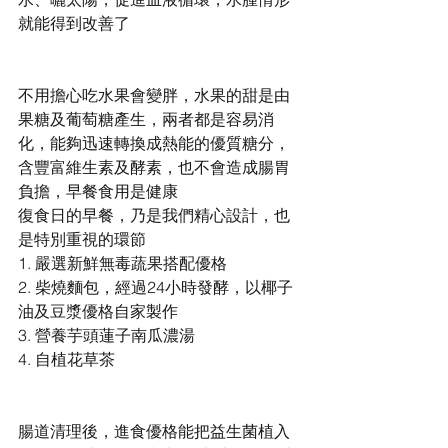
就能得到改善了
不用擔心吃水果會變胖，水果的甜是由
果糖及葡萄糖產生，兩者都是容易消
化，能夠迅速轉換成熱能的優質糖分，
含豐富維生素及酵素，也不會造成腸胃
負擔，早餐食用是健康
復食日的早餐，乃是我們精心設計，也
是特別重視的環節
1. 嚴選新鮮無毒蔬果搭配優格
2. 柴燒麵包，經過24小時發酵，以椰子
油及豆漿優格自家製作
3. 營養芋頭蓮子南瓜濃湯
4. 自植花草茶
腸道清理後，進食優格能把益生菌植入