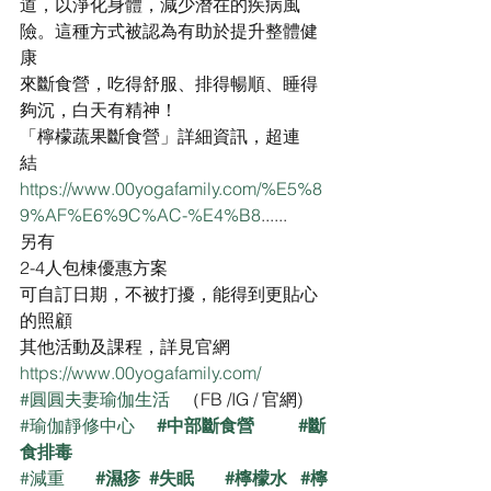
道，以淨化身體，減少潛在的疾病風
險。這種方式被認為有助於提升整體健
康
來斷食營，吃得舒服、排得暢順、睡得
夠沉，白天有精神！
「檸檬蔬果斷食營」詳細資訊，超連
結
https://www.00yogafamily.com/%E5%8
9%AF%E6%9C%AC-%E4%B8
......
另有
2-4人包棟優惠方案
可自訂日期，不被打擾，能得到更貼心
的照顧
其他活動及課程，詳見官網
https://www.00yogafamily.com/
#圓圓夫妻瑜伽生活
   （FB /IG / 官網)
#瑜伽靜修中心
#中部斷食營
#斷
食排毒
#減重
#濕疹
#失眠
#檸檬水
#檸