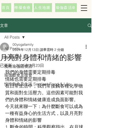
首頁
檸檬食療
人生地圖
瑜伽森活@
文章
All Posts
00yogafamily
All Posts
2024年12月13日
讀畢需時 2 分鐘
月亮對身體和情緒的影響
教學影片
已更新：
2025年2月23日
悅性瑜伽蔬食譜
我們的身體需要定期排毒
瑜伽斷食及復食
情緒也需要定期排毒
悅性飲食及生活 Sentient Food & Life
在日常生活中，我們常接觸各種化學物
質和面對生活壓力。這些因素可能對我
們的身體和情緒健康造成負面影響。
今天就來聊一下：為什麼斷食可以成為
一種有益身心的生活方式，以及月亮對
身體和情緒的影響
1. 斷食的時間：科學觀察指出，在月球