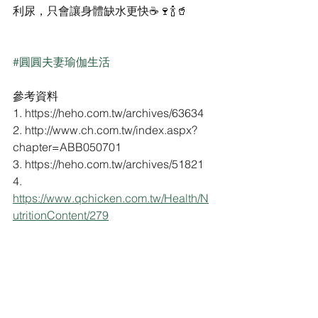
利尿，只會讓身體缺水更快☕️🍷🍾🥤
#圓圓夫妻瑜伽生活
參考資料
1. https://heho.com.tw/archives/63634
2. http://www.ch.com.tw/index.aspx?
chapter=ABB050701
3. https://heho.com.tw/archives/51821
4. 
https://www.qchicken.com.tw/Health/N
utritionContent/279