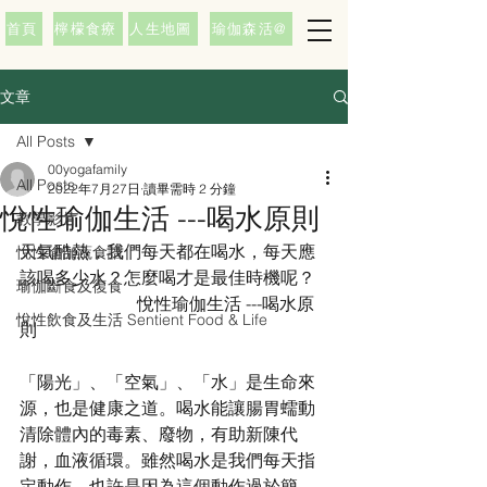
首頁
檸檬食療
人生地圖
瑜伽森活@
文章
All Posts
00yogafamily
All Posts
2022年7月27日
讀畢需時 2 分鐘
悅性瑜伽生活 ---喝水原則
教學影片
天氣酷熱，我們每天都在喝水，每天應
悅性瑜伽蔬食譜
該喝多少水？怎麼喝才是最佳時機呢？   
瑜伽斷食及復食
                           悅性瑜伽生活 ---喝水原
悅性飲食及生活 Sentient Food & Life
則
「陽光」、「空氣」、「水」是生命來
源，也是健康之道。喝水能讓腸胃蠕動
清除體內的毒素、廢物，有助新陳代
謝，血液循環。雖然喝水是我們每天指
定動作，也許是因為這個動作過於簡