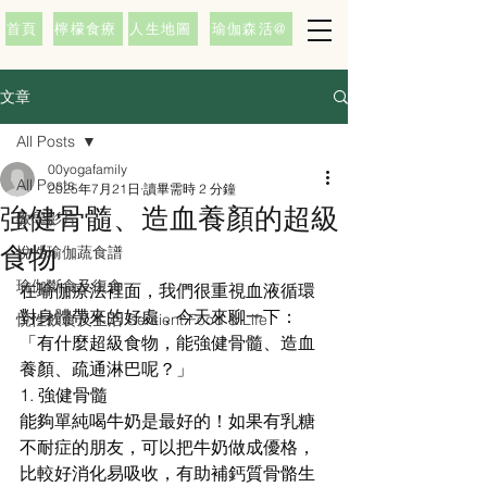
首頁
檸檬食療
人生地圖
瑜伽森活@
文章
All Posts
00yogafamily
All Posts
2025年7月21日
讀畢需時 2 分鐘
強健骨髓、造血養顏的超級
教學影片
食物
悅性瑜伽蔬食譜
瑜伽斷食及復食
在瑜伽療法裡面，我們很重視血液循環
對身體帶來的好處，今天來聊一下：
悅性飲食及生活 Sentient Food & Life
「有什麼超級食物，能強健骨髓、造血
養顏、疏通淋巴呢？」
1. 強健骨髓
能夠單純喝牛奶是最好的！如果有乳糖
不耐症的朋友，可以把牛奶做成優格，
比較好消化易吸收，有助補鈣質骨骼生