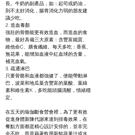
長。牛奶的副產品，如：起司或奶油，
則不太好消化，腸胃消化力弱的朋友建
議少吃。
2. 造血養顏
強壯的骨骼能更有效造血，而造血的食
物，最好具備三大原素：含豐富鐵質、
維他命C、膳食纖維。每天多吃：香蕉、
無花果，能增加血液中紅血球的含量，
補充血氣。
3. 疏通淋巴
只要骨骼和血液都強健了，便能帶動淋
巴，波菜和地瓜葉含豐富的葉酸、葉綠
素和維生素K，多吃能頭腦清醒，情緒穩
定。
在五天的瑜伽斷食營會裡，為了更有效
促進身體新陳代謝來達到排毒效果，在
餐點方面都是精心設計安排的，並非完
全不吃，而是藉著飲用新鮮蔬果汁或水