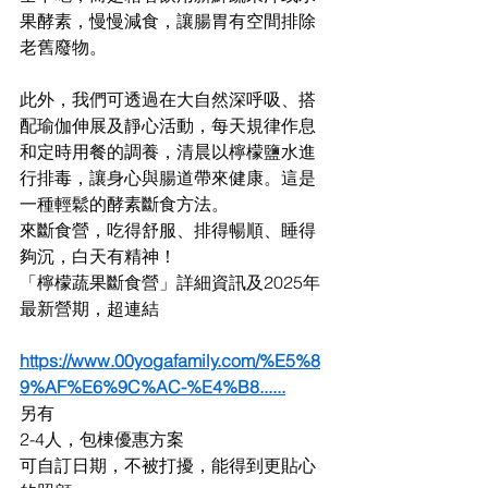
果酵素，慢慢減食，讓腸胃有空間排除
老舊廢物。
此外，我們可透過在大自然深呼吸、搭
配瑜伽伸展及靜心活動，每天規律作息
和定時用餐的調養，清晨以檸檬鹽水進
行排毒，讓身心與腸道帶來健康。這是
一種輕鬆的酵素斷食方法。
來斷食營，吃得舒服、排得暢順、睡得
夠沉，白天有精神！
「檸檬蔬果斷食營」詳細資訊及2025年
最新營期，超連結    
https://www.00yogafamily.com/%E5%8
9%AF%E6%9C%AC-%E4%B8
......
另有
2-4人，包棟優惠方案
可自訂日期，不被打擾，能得到更貼心