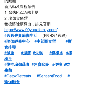
的照顧
新活動及課程預告：
1. 窯烤PIZZA佛卡夏
2. 瑜伽食療營
稍後將陸續釋出，詳見官網
https://www.00yogafamily.com/
#圓圓夫妻瑜伽生活
   （FB /IG / 官網)
#瑜伽靜修中心
#中部斷食營
#斷
食排毒
#減重
#濕疹
#失眠
#檸檬水
#檸
檬汁
#悅性瑜伽蔬食
#阿育吠陀
#便袐
#益
生菌
#DetoxRetreats
#SentientFood
#
瑜伽斷食