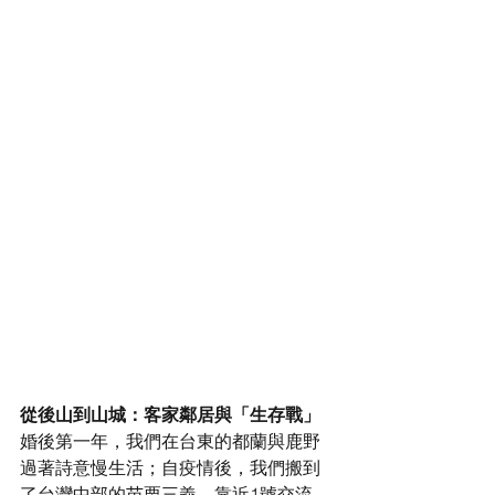
從後山到山城：客家鄰居與「生存戰」
婚後第一年，我們在台東的都蘭與鹿野
過著詩意慢生活；自疫情後，我們搬到
了台灣中部的苗栗三義，靠近1號交流