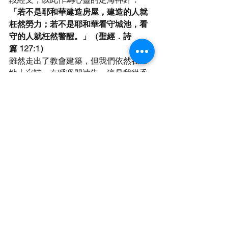
「若不是耶和華建造房屋，建造的人就
枉然勞力；若不是耶和華看守城池，看
守的人就枉然警醒。」（聖經．詩
篇 127:1）
雖然走出了教會建築，但我們依然在土
地上寫詩，在呼吸間禱告。這是我從香
港移居台灣後，依然在努力、也依然在
期待的——那種充滿可能的、與主同行
的山林生活。