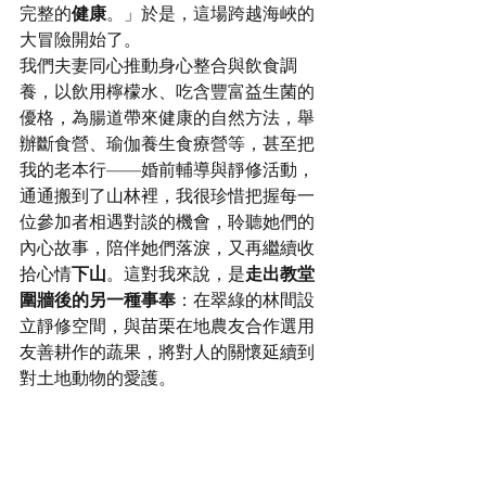
完整的
健康
。」於是，這場跨越海峽的
大冒險開始了。
我們夫妻同心推動身心整合與飲食調
養，以飲用檸檬水、吃含豐富益生菌的
優格，為腸道帶來健康的自然方法，舉
辦斷食營、瑜伽養生食療營等，甚至把
我的老本行——婚前輔導與靜修活動，
通通搬到了山林裡，我很珍惜把握每一
位參加者相遇對談的機會，聆聽她們的
內心故事，陪伴她們落淚，又再繼續收
拾心情
下山
。這對我來說，是
走出教堂
圍牆後的另一種事奉
：在翠綠的林間設
立靜修空間，與苗栗在地農友合作選用
友善耕作的蔬果，將對人的關懷延續到
對土地動物的愛護。