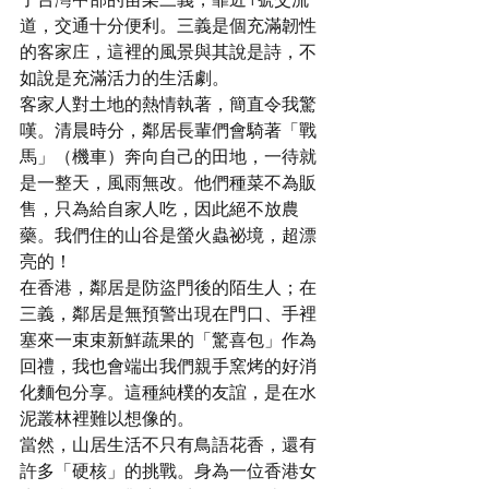
道，交通十分便利。三義是個充滿韌性
的客家庄，這裡的風景與其說是詩，不
如說是充滿活力的生活劇。
客家人對土地的熱情執著，簡直令我驚
嘆。清晨時分，鄰居長輩們會騎著「戰
馬」（機車）奔向自己的田地，一待就
是一整天，風雨無改。他們種菜不為販
售，只為給自家人吃，因此絕不放農
藥。我們住的山谷是螢火蟲祕境，超漂
亮的！
在香港，鄰居是防盜門後的陌生人；在
三義，鄰居是無預警出現在門口、手裡
塞來一束束新鮮蔬果的「驚喜包」作為
回禮，我也會端出我們親手窯烤的好消
化麵包分享。這種純樸的友誼，是在水
泥叢林裡難以想像的。
當然，山居生活不只有鳥語花香，還有
許多「硬核」的挑戰。身為一位香港女