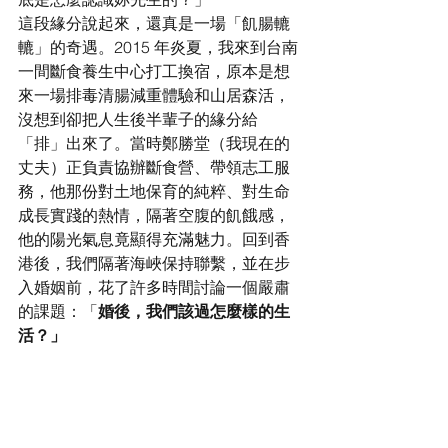
這段緣分說起來，還真是一場「飢腸轆
轆」的奇遇。2015 年炎夏，我來到台南
一間斷食養生中心打工換宿，原本是想
來一場排毒清腸減重體驗和山居森活，
沒想到卻把人生後半輩子的緣分給
「排」出來了。當時鄭勝堂（我現在的
丈夫）正負責協辦斷食營、帶領志工服
務，他那份對土地保育的純粹、對生命
成長實踐的熱情，隔著空腹的飢餓感，
他的陽光氣息竟顯得充滿魅力。回到香
港後，我們隔著海峽保持聯繫，並在步
入婚姻前，花了許多時間討論一個嚴肅
的課題：「
婚後，我們該過怎麼樣的生
活？」