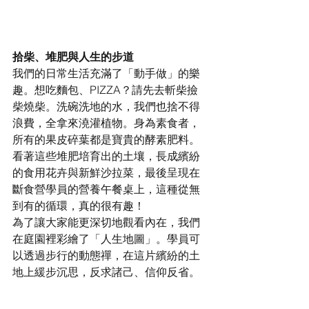
拾柴、堆肥與人生的步道
我們的日常生活充滿了「動手做」的樂
趣。想吃麵包、PIZZA？請先去斬柴撿
柴燒柴。洗碗洗地的水，我們也捨不得
浪費，全拿來澆灌植物。身為素食者，
所有的果皮碎葉都是寶貴的酵素肥料。
看著這些堆肥培育出的土壤，長成繽紛
的食用花卉與新鮮沙拉菜，最後呈現在
斷食營學員的營養午餐桌上，這種從無
到有的循環，真的很有趣！
為了讓大家能更深切地觀看內在，我們
在庭園裡彩繪了「人生地圖」。學員可
以透過步行的動態禪，在這片繽紛的土
地上緩步沉思，反求諸己、信仰反省。