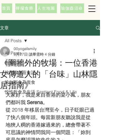
首頁
檸檬食療
人生地圖
瑜伽森活@
文章
All Posts
00yogafamily
All Posts
5月27日
讀畢需時 4 分鐘
《圍牆外的牧場：一位香港
教學影片
女傳道人的「台味」山林隱
悅性瑜伽蔬食譜
瑜伽斷食及復食
居指南》
悅性飲食及生活 Sentient Food & Life
大家好，我是來自香港的梁小鳳，朋友
們都叫我 
Serena
。
從 2018 年移居台灣至今，日子眨眼已過
了快八個年頭。每當新朋友聽說我是從
地狹人稠的香港嫁過來的，總會帶著不
可思議的神情問我同一個問題：「妳到
底是怎麼認識妳先生的？」