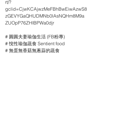
rt/?
gclid=CjwKCAjwzMeFBhBwEiwAzwS8
zGEVYGaQHUDMNb0lAsNQHm8M9a
ZUOpP76ZHIBPWa0djr
# 圓圓夫妻瑜伽生活 (FB粉專)
# 悅性瑜伽蔬食 Sentient food
# 無蛋無香菇無蔥蒜的蔬食