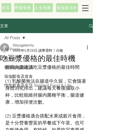
首頁
檸檬食療
人生地圖
瑜伽森活@
文章
All Posts
00yogafamily
All Posts
2022年5月28日
讀畢需時 1 分鐘
吃豆漿優格的最佳時機
教學影片
圓圓夫妻建議吃豆漿優格的最佳時間
悅性瑜伽蔬食譜
瑜伽斷食及復食
(1) 乳酸菌無法在腸道中久留，它會隨著
悅性飲食及生活 Sentient Food & Life
身體消化排出，建議每天餐後攝取小
杯，比較能維持腸內菌種平衡，腸道健
康，增加排便次數。
(2) 豆漿優格適合搭配水果或榖片食用，
是十分營養豐富的早餐或下午茶。也可
在飯後食用。有時候，如果吃完東西感