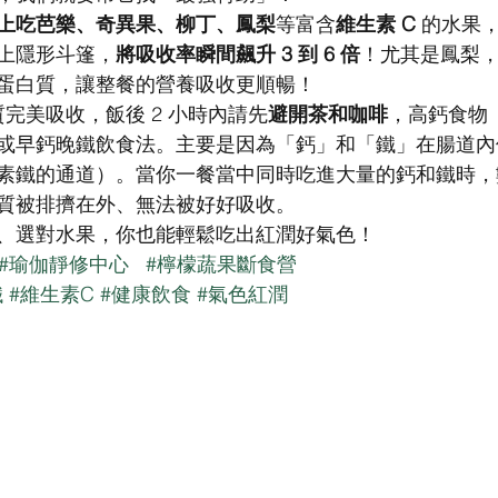
上吃芭樂、奇異果、柳丁、鳳梨
等富含
維生素 C
 的水果
上隱形斗篷，
將吸收率瞬間飆升 3 到 6 倍
！尤其是鳳梨
蛋白質，讓整餐的營養吸收更順暢！
質完美吸收，飯後 2 小時內請先
避開茶和咖啡
，高鈣食物
或早鈣晚鐵飲食法。主要是因為「鈣」和「鐵」在腸道內
素鐵的通道）。當你一餐當中同時吃進大量的鈣和鐵時，
質被排擠在外、無法被好好吸收。
、選對水果，你也能輕鬆吃出紅潤好氣色！
#瑜伽靜修中心
#檸檬蔬果斷食營
鐵
#維生素C
#健康飲食
#氣色紅潤