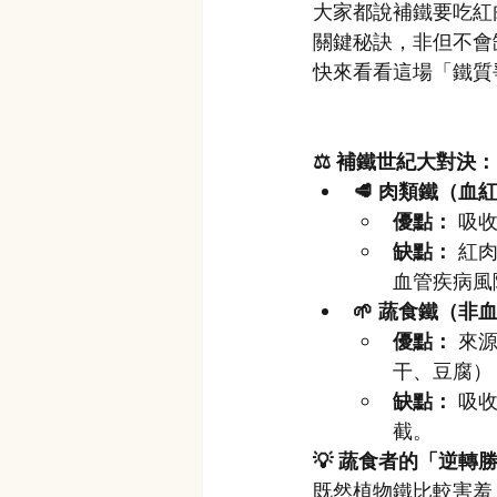
大家都說補鐵要吃紅
關鍵秘訣，非但不會
快來看看這場「鐵質
⚖️ 補鐵世紀大對決：
🥩 肉類鐵（血
優點：
 吸
缺點：
 紅
血管疾病風
🌱 蔬食鐵（非
優點：
 來
干、豆腐）
缺點：
 吸
截。
💡 蔬食者的「逆
既然植物鐵比較害羞