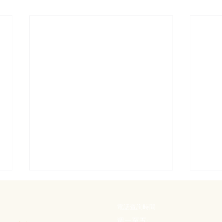
址
電話查詢時間
週一至五: