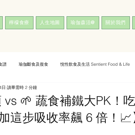
檸檬食療
人生地圖
瑜伽森活@
關於我們
食譜
瑜伽斷食及復食
悅性飲食及生活 Sentient Food & Life
4日
讀畢需時 2 分鐘
類 vs 🌱 蔬食補鐵大PK
加這步吸收率飆 6 倍！📈