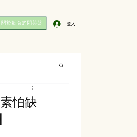
關於斷食的問與答
登入
！吃素怕缺
】