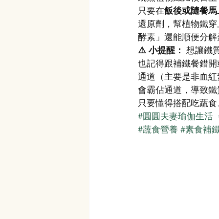
只要在
飯後或隨餐馬
還原劑，幫植物鐵穿
酵素」還能順便分解
⚠️ 小提醒：
 想讓鐵
也記得跟補鐵餐錯開
通道（主要是非血紅
會霸佔通道，導致鐵
只要懂得搭配吃蔬食
#圓圓夫妻瑜伽生活
#蔬食營養
#素食補