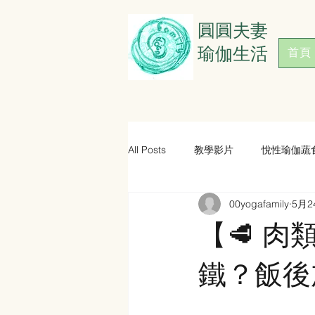
​圓圓夫妻
瑜伽生活
首頁
All Posts
教學影片
悅性瑜伽蔬
00yogafamily
5月2
【🥩 肉
鐵？飯後