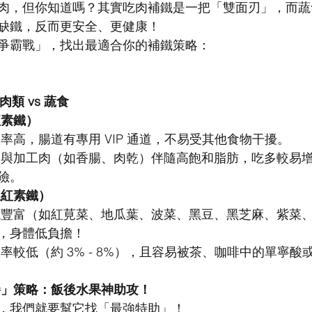
肉，但你知道嗎？其實吃肉補鐵是一把「雙面刃」，而蔬
缺鐵，反而更安全、更健康！
爭霸戰」，找出最適合你的補鐵策略：
肉類 vs 蔬食
紅素鐵）
收率高，腸道有專用 VIP 通道，不易受其他食物干擾。
肉與加工肉（如香腸、肉乾）伴隨高飽和脂肪，吃多較易
險。
血紅素鐵）
源豐富（如紅莧菜、地瓜葉、波菜、黑豆、黑芝麻、紫菜
，身體低負擔！
收率較低（約 3% - 8%），且容易被茶、咖啡中的單寧酸
轉勝」策略：飯後水果神助攻！
，我們就要幫它找「最強特助」！