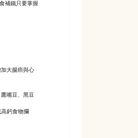
食補鐵只要掌握
增加大腸癌與心
、鷹嘴豆、黑豆
或高鈣食物攔