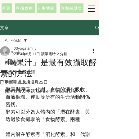
首頁
檸檬食療
人生地圖
瑜伽森活@
文章
All Posts
00yogafamily
All Posts
2024年8月11日
讀畢需時 2 分鐘
「喝果汁」是最有效攝取酵
教學影片
素的方法
悅性瑜伽蔬食譜
瑜伽斷食及復食
已更新：
2025年2月23日
酵素與呼吸、代謝、食物的消化吸收、
悅性飲食及生活 Sentient Food & Life
血液循環、運動等所有的生命活動關係
密切。
酵素可以分為人體內的「潛在酵素」與
透過飲食攝取的「食物酵素」兩種
體內潛在酵素有「消化酵素」和「代謝