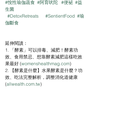
#悅性瑜伽蔬食
#阿育吠陀
#便袐
#益
生菌
#DetoxRetreats
#SentientFood
#瑜
伽斷食
延伸閱讀：
1. 「酵素」可以排毒、減肥！酵素功
效、食用禁忌、想靠酵素減肥這樣吃效
果最好 (
womenshealthmag.com
)
2. 【酵素是什麼】水果酵素是什麼？功
效、吃法完整解析，調整消化道健康 
(
allwealth.com.tw
)