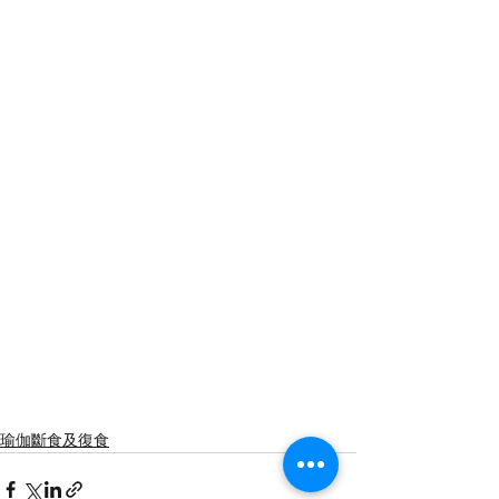
瑜伽斷食及復食