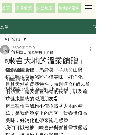
首頁
檸檬食療
人生地圖
瑜伽森活@
文章
All Posts
00yogafamily
All Posts
3月22日
讀畢需時 1 分鐘
「來自大地的溫柔饋贈」
教學影片
在瑜伽飲食裡，馬鈴薯、芋頭與山藥，
悅性瑜伽蔬食譜
這三種根莖類澱粉不僅美味、好消化，
瑜伽斷食及復食
且其天然的營養特性，特別適合6歲以前
悅性飲食及生活 Sentient Food & Life
的幼童、需要營養補給的長輩，以及追
求健康體態的減肥朋友🤩
這三種根莖澱粉不僅承載著大地的精
華，是我們餐桌上的常客，營養價值高
美味，好消化也帶來飽足感😋
我們可以根據口味喜好與營養需求靈活
挑選，讓這份大自然的恩賜，